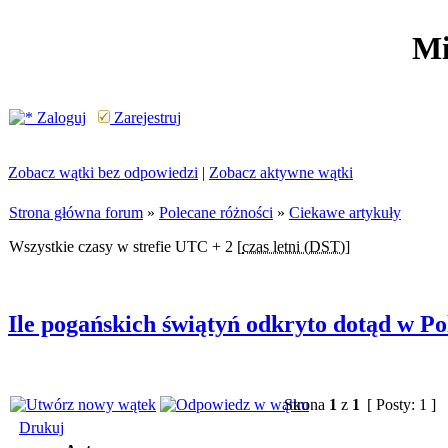
Mi
Zaloguj
Zarejestruj
Zobacz wątki bez odpowiedzi
|
Zobacz aktywne wątki
Strona główna forum
»
Polecane różności
»
Ciekawe artykuły
Wszystkie czasy w strefie UTC + 2 [
czas letni (DST)
]
Ile pogańskich świątyń odkryto dotąd w Po
Strona
1
z
1
[ Posty: 1 ]
Drukuj