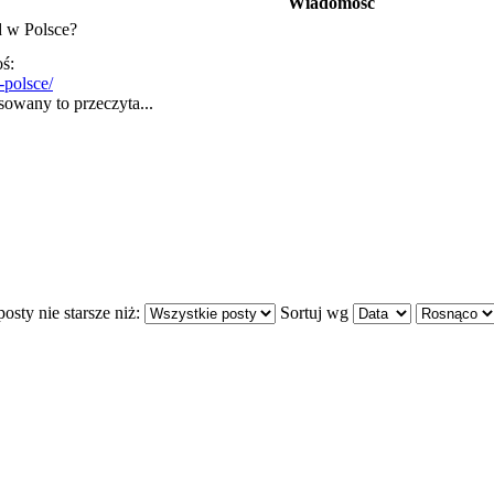
Wiadomość
d w Polsce?
oś:
-polsce/
sowany to przeczyta...
osty nie starsze niż:
Sortuj wg