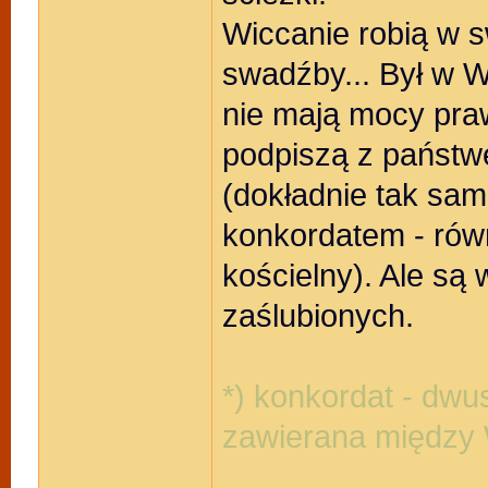
Wiccanie robią w 
swadźby... Był w W-
nie mają mocy praw
podpiszą z państw
(dokładnie tak sam
konkordatem - równi
kościelny). Ale są
zaślubionych.
*) konkordat - d
zawierana między