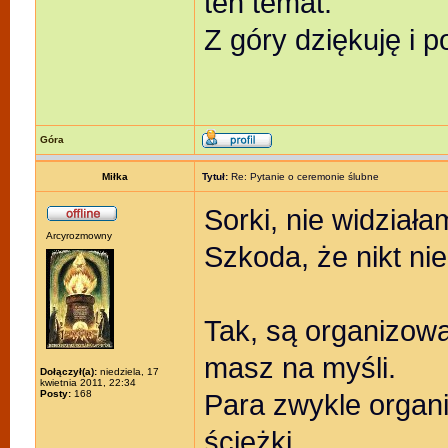
ten temat.
Z góry dziękuję i 
Góra
Miłka
Tytuł:
Re: Pytanie o ceremonie ślubne
Sorki, nie widziała
Arcyrozmowny
Szkoda, że nikt ni
Tak, są organizowane
masz na myśli.
Dołączył(a):
niedziela, 17
kwietnia 2011, 22:34
Posty:
168
Para zwykle organi
ścieżki.