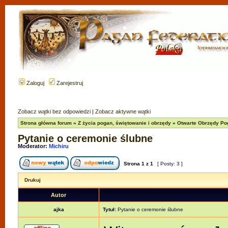
Zaloguj
Zarejestruj
Zobacz wątki bez odpowiedzi
|
Zobacz aktywne wątki
Strona główna forum
»
Z życia pogan, świętowanie i obrzędy
»
Otwarte Obrzędy Po
Pytanie o ceremonie ślubne
Moderator:
Michiru
Strona
1
z
1
[ Posty: 3 ]
Drukuj
Autor
ajka
Tytuł:
Pytanie o ceremonie ślubne