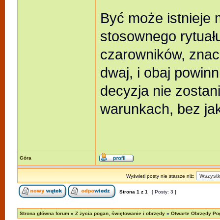
Być może istnieje
stosownego rytuał
czarowników, znac
dwaj, i obaj powinn
decyzja nie zostan
warunkach, bez jak
Góra
Wyświetl posty nie starsze niż:
Strona
1
z
1
[ Posty: 3 ]
Strona główna forum
»
Z życia pogan, świętowanie i obrzędy
»
Otwarte Obrzędy Po