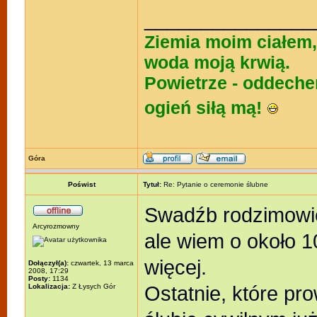
_______________
Ziemia moim ciałem,
woda moją krwią.
Powietrze - oddech
ogień siłą mą!
Góra
Poświst
Tytuł:
Re: Pytanie o ceremonie ślubne
Swadźb rodzimowie
Arcyrozmowny
ale wiem o około 1
więcej.
Dołączył(a):
czwartek, 13 marca
2008, 17:29
Posty:
1134
Ostatnie, które pro
Lokalizacja:
Z Łysych Gór