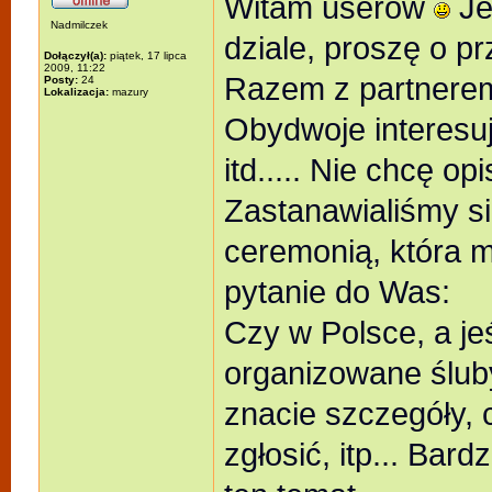
Witam userów
Je
Nadmilczek
dziale, proszę o p
Dołączył(a):
piątek, 17 lipca
2009, 11:22
Razem z partnere
Posty:
24
Lokalizacja:
mazury
Obydwoje interesu
itd..... Nie chcę o
Zastanawialiśmy si
ceremonią, która m
pytanie do Was:
Czy w Polsce, a jeś
organizowane ślub
znacie szczegóły, 
zgłosić, itp... Bar