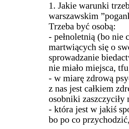
1. Jakie warunki trze
warszawskim ”pogan
Trzeba być osobą:
- pełnoletnią (bo ni
martwiących się o swo
sprowadzanie biedactw
nie miało miejsca, tfu
- w miarę zdrową psy
z nas jest całkiem zd
osobniki zaszczyciły 
- która jest w jakiś 
bo po co przychodzić, 