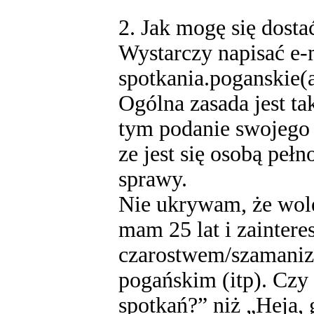
2. Jak mogę się dost
Wystarczy napisać e-
spotkania.poganskie(
Ogólna zasada jest ta
tym podanie swojego 
ze jest się osobą peł
sprawy.
Nie ukrywam, że wolę
mam 25 lat i zainter
czarostwem/szamani
pogańskim (itp). Cz
spotkań?” niż „Heja, 