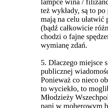
lampce wina / filiża
też wykłady, są to po
mają na celu ułatwić
(bądź całkowicie róż
chodzi o fajne spędze
wymianę zdań.
5. Dlaczego miejsce s
publicznej wiadomoś
Ponieważ co nieco oba
to wyciekło, to mogl
Młodzieży Wszechpols
pani w moherowym be