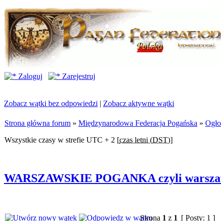
Zaloguj
Zarejestruj
Zobacz wątki bez odpowiedzi
|
Zobacz aktywne wątki
Strona główna forum
»
Międzynarodowa Federacja Pogańska
»
Ogło
Wszystkie czasy w strefie UTC + 2 [
czas letni (DST)
]
WARSZAWSKIE POGANKA czyli warszawsk
Strona
1
z
1
[ Posty: 1 ]