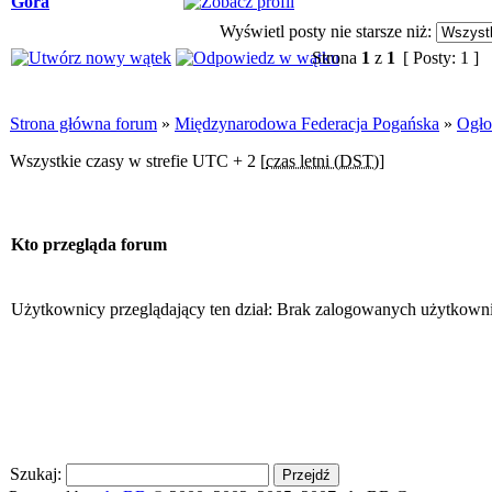
Góra
Wyświetl posty nie starsze niż:
Strona
1
z
1
[ Posty: 1 ]
Strona główna forum
»
Międzynarodowa Federacja Pogańska
»
Ogło
Wszystkie czasy w strefie UTC + 2 [
czas letni (DST)
]
Kto przegląda forum
Użytkownicy przeglądający ten dział: Brak zalogowanych użytkown
Szukaj: