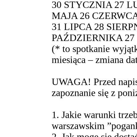
30 STYCZNIA 27 L
MAJA 26 CZERWC
31 LIPCA 28 SIERP
PAŹDZIERNIKA 27
(* to spotkanie wyjąt
miesiąca – zmiana da
UWAGA! Przed napisa
zapoznanie się z po
1. Jakie warunki trze
warszawskim ”pogan
2. Jak mogę się dost