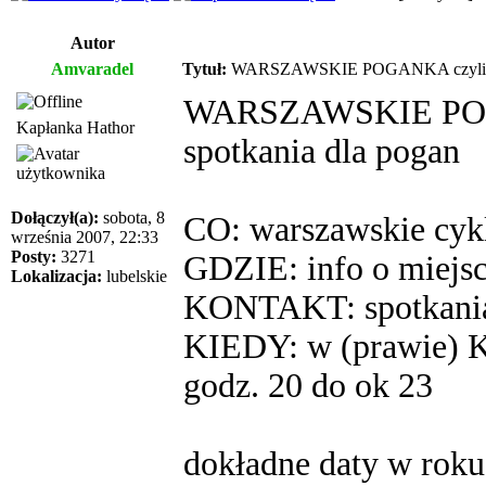
Autor
Amvaradel
Tytuł:
WARSZAWSKIE POGANKA czyli wars
WARSZAWSKIE POGAN
Kapłanka Hathor
spotkania dla pogan
Dołączył(a):
sobota, 8
CO: warszawskie cykl
września 2007, 22:33
Posty:
3271
GDZIE: info o miejs
Lokalizacja:
lubelskie
KONTAKT: spotkania
KIEDY: w (prawie) K
godz. 20 do ok 23
dokładne daty w roku