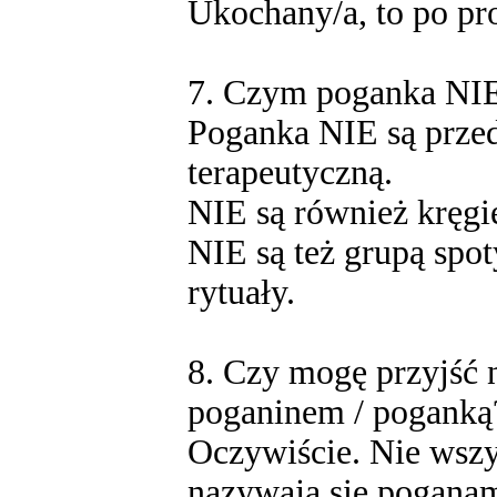
Ukochany/a, to po pro
7. Czym poganka NIE
Poganka NIE są przed
terapeutyczną.
NIE są również kręgi
NIE są też grupą spo
rytuały.
8. Czy mogę przyjść n
poganinem / poganką
Oczywiście. Nie wszys
nazywają się poganam