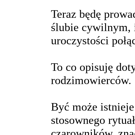
Teraz będę prowad
ślubie cywilnym, i
uroczystości połą
To co opisuję dot
rodzimowierców.
Być może istniej
stosownego rytua
czarowników, zna