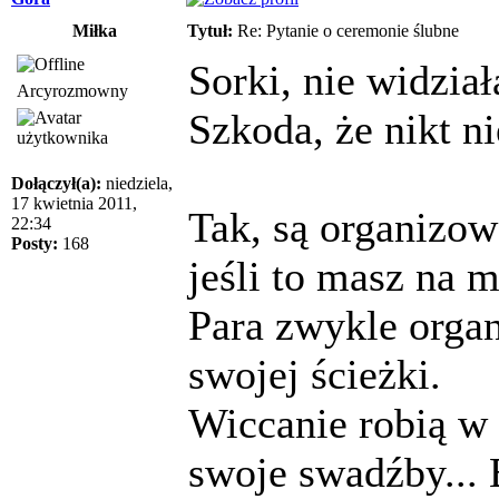
Miłka
Tytuł:
Re: Pytanie o ceremonie ślubne
Sorki, nie widzia
Arcyrozmowny
Szkoda, że nikt n
Dołączył(a):
niedziela,
17 kwietnia 2011,
Tak, są organizowa
22:34
Posty:
168
jeśli to masz na m
Para zwykle organ
swojej ścieżki.
Wiccanie robią w
swoje swadźby... 