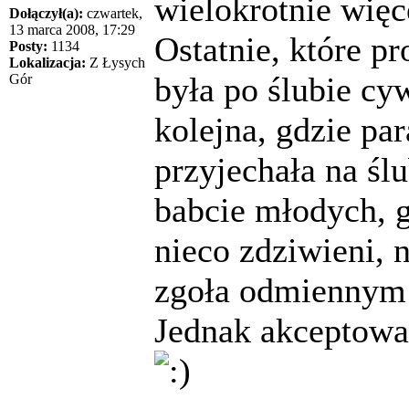
wielokrotnie więc
Dołączył(a):
czwartek,
13 marca 2008, 17:29
Ostatnie, które p
Posty:
1134
Lokalizacja:
Z Łysych
była po ślubie cy
Gór
kolejna, gdzie pa
przyjechała na śl
babcie młodych, go
nieco zdziwieni, 
zgoła odmiennym 
Jednak akceptowal