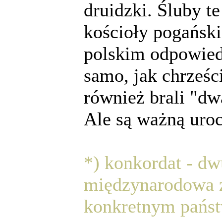
druidzki. Śluby t
kościoły pogańsk
polskim odpowied
samo, jak chrześc
również brali "dw
Ale są ważną uroc
*) konkordat - d
międzynarodowa 
konkretnym pańs