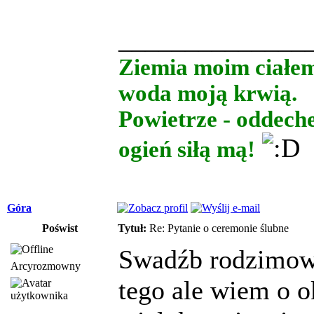
______________
Ziemia moim ciałe
woda moją krwią.
Powietrze - oddech
ogień siłą mą!
Góra
Poświst
Tytuł:
Re: Pytanie o ceremonie ślubne
Swadźb rodzimowi
Arcyrozmowny
tego ale wiem o o