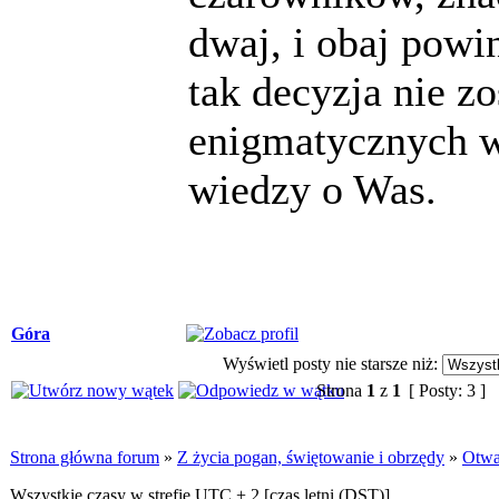
dwaj, i obaj powi
tak decyzja nie zo
enigmatycznych w
wiedzy o Was.
Góra
Wyświetl posty nie starsze niż:
Strona
1
z
1
[ Posty: 3 ]
Strona główna forum
»
Z życia pogan, świętowanie i obrzędy
»
Otwa
Wszystkie czasy w strefie UTC + 2 [
czas letni (DST)
]