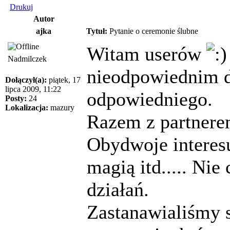
Drukuj
Autor
ajka
Tytuł:
Pytanie o ceremonie ślubne
Witam userów
Nadmilczek
nieodpowiednim dz
Dołączył(a):
piątek, 17
lipca 2009, 11:22
odpowiedniego.
Posty:
24
Lokalizacja:
mazury
Razem z partnere
Obydwoje interes
magią itd..... Ni
działań.
Zastanawialiśmy s