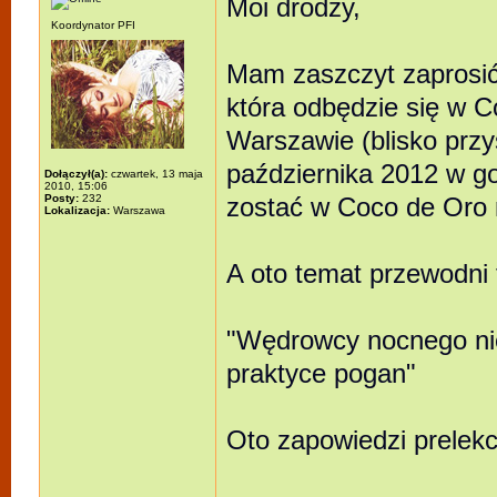
Moi drodzy,
Koordynator PFI
Mam zaszczyt zaprosić
która odbędzie się w C
Warszawie (blisko prz
października 2012 w g
Dołączył(a):
czwartek, 13 maja
2010, 15:06
Posty:
232
zostać w Coco de Oro n
Lokalizacja:
Warszawa
A oto temat przewodni 
"Wędrowcy nocnego nieba
praktyce pogan"
Oto zapowiedzi prelekcj