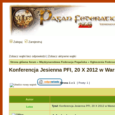
Zaloguj
Zarejestruj
Zobacz wątki bez odpowiedzi
|
Zobacz aktywne wątki
Strona główna forum
»
Międzynarodowa Federacja Pogańska
»
Ogłoszenia Federacj
Konferencja Jesienna PFI, 20 X 2012 w Wa
Strona
1
z
1
[ Posty: 1 ]
Autor
Tytuł:
Konferencja Jesienna PFI, 20 X 2012 w Warsz
Luiza