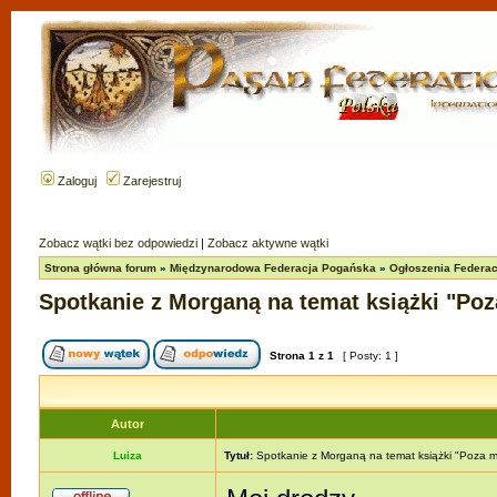
Zaloguj
Zarejestruj
Zobacz wątki bez odpowiedzi
|
Zobacz aktywne wątki
Strona główna forum
»
Międzynarodowa Federacja Pogańska
»
Ogłoszenia Federacj
Spotkanie z Morganą na temat książki "Poz
Strona
1
z
1
[ Posty: 1 ]
Autor
Luiza
Tytuł:
Spotkanie z Morganą na temat książki "Poza mi