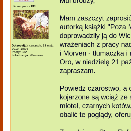
Moi drodzy,
Koordynator PFI
Mam zaszczyt zaprosić
autorką książki "Poza 
doprowadziły ją do Wic
wrażeniach z pracy na
Dołączył(a):
czwartek, 13 maja
2010, 15:06
i Morven - tłumaczka i
Posty:
232
Lokalizacja:
Warszawa
Oro, w niedzielę 21 pa
zapraszam.
Powiedz czarostwo, a o
kojarzone są wciąż ze
mioteł, czarnych kotów
obalić te poglądy, oferuj