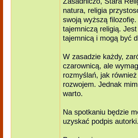
Zasadniczo, Stara Relig
natura, religia przysto
swoją wyższą filozofię.
tajemniczą religią. Jes
tajemnicą i mogą być 
W zasadzie każdy, zar
czarownicą, ale wymaga
rozmyślań, jak równie
rozwojem. Jednak mimo 
warto.
Na spotkaniu będzie mo
uzyskać podpis autorki