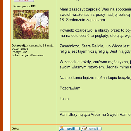
Koordynator PFI
Mam zaszczyt zaprosić Was na spotkanie z
swoich wrażeniach z pracy nad jej polską
18. Serdecznie zapraszam.
Powiedz czarostwo, a obrazy przez to poj
ma na celu obalić te poglądy, oferując wgląd
Dołączył(a):
czwartek, 13 maja
Zasadniczo, Stara Religia, lub Wicca jest 
2010, 15:06
religia jest tajemniczą religią. Jest nią
Posty:
232
Lokalizacja:
Warszawa
W zasadzie każdy, zarówno mężczyzna, jak
swoim własnym rozwojem. Jednak mimo tej
Na spotkaniu będzie można kupić książkę,
Pozdrawiam,
Luiza
_________________
Pani Utrzymująca Arbuz na Swych Ramio
Góra