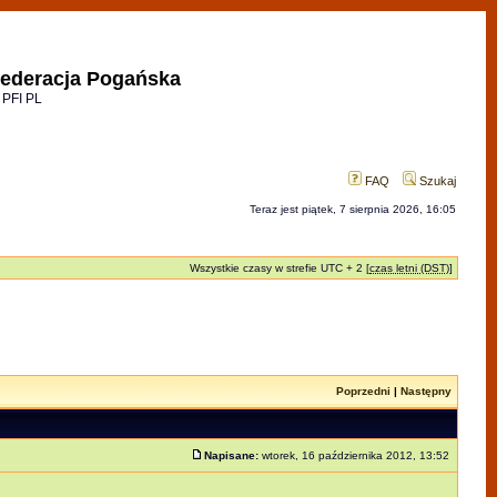
ederacja Pogańska
 PFI PL
FAQ
Szukaj
Teraz jest piątek, 7 sierpnia 2026, 16:05
Wszystkie czasy w strefie UTC + 2 [
czas letni (DST)
]
Poprzedni
|
Następny
Napisane:
wtorek, 16 października 2012, 13:52