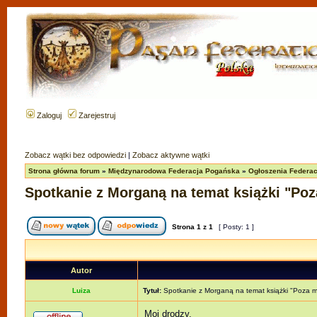
Zaloguj
Zarejestruj
Zobacz wątki bez odpowiedzi
|
Zobacz aktywne wątki
Strona główna forum
»
Międzynarodowa Federacja Pogańska
»
Ogłoszenia Federacj
Spotkanie z Morganą na temat książki "Poz
Strona
1
z
1
[ Posty: 1 ]
Autor
Luiza
Tytuł:
Spotkanie z Morganą na temat książki "Poza mi
Moi drodzy,