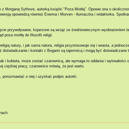
 Morganą Sythove, autorką książki "Poza Miotłą". Opowie ona o okoliczności
 wersją opowiedzą również Enenna i Morven - tłumaczka i redaktorka. Spotkan
ęcie przywoływane, kojarzone są wciąż ze średniowiecznym wyobrażeniem lat
 poza miotłę do filozofii religii.
religią natury, i jak sama natura, religia przystosowuje się i wrasta, a jedn
 gdyż doświadczanie i kontakt z Bogami są tajemnicą i mogą być doświadczane 
 i kobieta, może zostać czarownicą, ale wymaga to oddania i wytrwałości or
 ciężkiej pracy, czarownice mówią, że jest warto.
 porozmawiać o niej i uzyskać podpis autorki.
nach