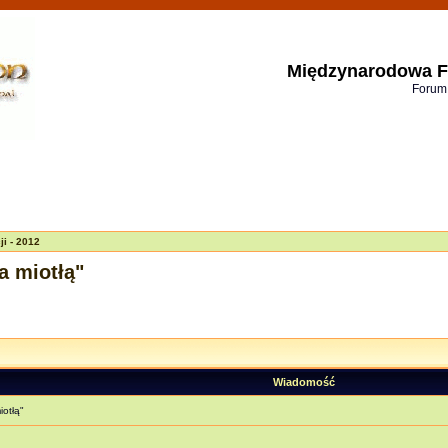
Międzynarodowa F
Forum
i - 2012
a miotłą"
Wiadomość
otłą"