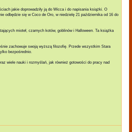
ach jakie doprowadziły ją do Wicca i do napisania książki. O
ie odbędzie się w Coco de Oro, w niedzielę 21 października od 16 do
ających mioteł, czarnych kotów, goblinów i Halloween. Ta książka
ocześnie zachowuje swoją wyższą filozofię. Przede wszystkim Stara
tylko bezpośrednio.
az wiele nauki i rozmyślań, jak również gotowości do pracy nad