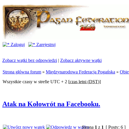
Zaloguj
Zarejestruj
Zobacz wątki bez odpowiedzi
|
Zobacz aktywne wątki
Strona główna forum
»
Międzynarodowa Federacja Pogańska
»
Obie
Wszystkie czasy w strefie UTC + 2 [
czas letni (DST)
]
Atak na Kołowrót na Facebooku.
Strona
1
z
1
[ Posty: 6 ]