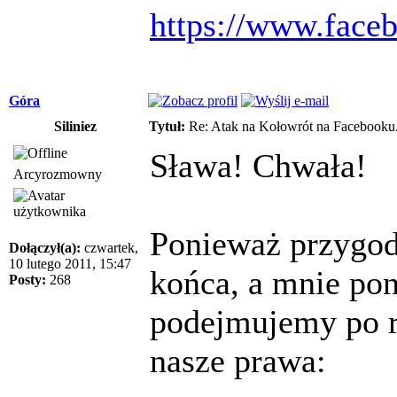
https://www.face
Góra
Siliniez
Tytuł:
Re: Atak na Kołowrót na Facebooku
Sława! Chwała!
Arcyrozmowny
Ponieważ przygod
Dołączył(a):
czwartek,
10 lutego 2011, 15:47
końca, a mnie po
Posty:
268
podejmujemy po ra
nasze prawa: