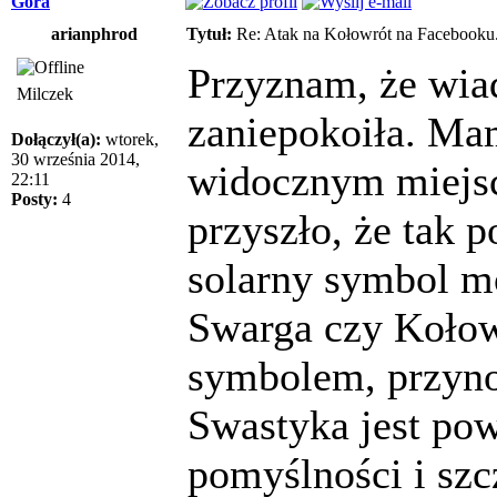
Góra
arianphrod
Tytuł:
Re: Atak na Kołowrót na Facebooku
Przyznam, że wia
Milczek
zaniepokoiła. Ma
Dołączył(a):
wtorek,
30 września 2014,
widocznym miejsc
22:11
Posty:
4
przyszło, że tak 
solarny symbol mo
Swarga czy Kołow
symbolem, przyno
Swastyka jest p
pomyślności i szc