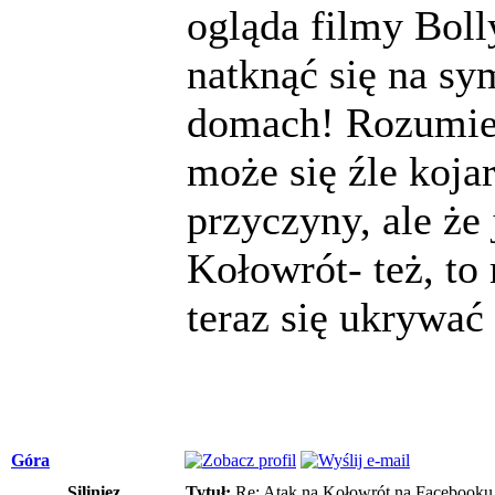
ogląda filmy Bo
natknąć się na sy
domach! Rozumie
może się źle koja
przyczyny, ale że 
Kołowrót- też, to
teraz się ukrywać
Góra
Siliniez
Tytuł:
Re: Atak na Kołowrót na Facebooku