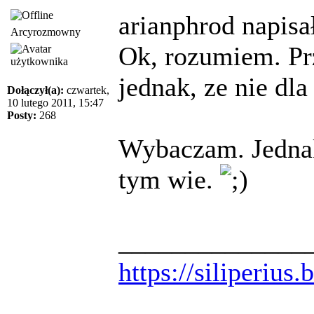
arianphrod napisał
Arcyrozmowny
Ok, rozumiem. Pr
jednak, ze nie dla
Dołączył(a):
czwartek,
10 lutego 2011, 15:47
Posty:
268
Wybaczam. Jednak
tym wie.
______________
https://siliperius