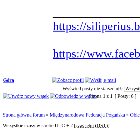
______________
https://siliperius
https://www.face
Góra
Wyświetl posty nie starsze niż:
Strona
1
z
1
[ Posty: 6 ]
Strona główna forum
»
Międzynarodowa Federacja Pogańska
»
Obie
Wszystkie czasy w strefie UTC + 2 [
czas letni (DST)
]