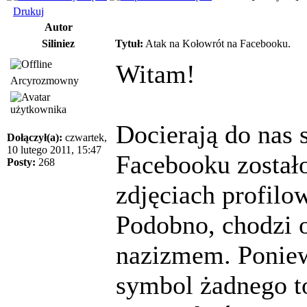
Drukuj
Autor
Siliniez
Tytuł:
Atak na Kołowrót na Facebooku.
Witam!
Arcyrozmowny
Docierają do nas s
Dołączył(a):
czwartek,
10 lutego 2011, 15:47
Facebooku został
Posty:
268
zdjęciach profilo
Podobno, chodzi o
nazizmem. Poniewa
symbol żadnego t