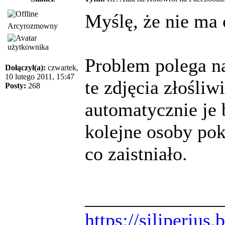
Myślę, że nie ma 
Arcyrozmowny
Problem polega na
Dołączył(a):
czwartek,
10 lutego 2011, 15:47
te zdjęcia złośli
Posty:
268
automatycznie je 
kolejne osoby po
co zaistniało.
______________
https://siliperius