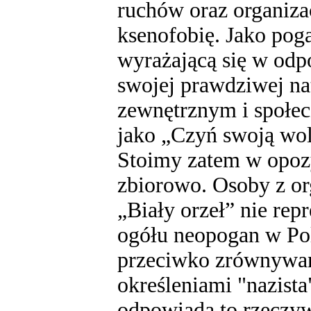
ruchów oraz organiza
ksenofobię. Jako po
wyrażającą się w odp
swojej prawdziwej na
zewnętrznym i społecz
jako „Czyń swoją wol
Stoimy zatem w opozy
zbiorowo. Osoby z or
„Biały orzeł” nie rep
ogółu neopogan w Pol
przeciwko zrównywani
określeniami "nazista"
odpowiada to rzeczywi