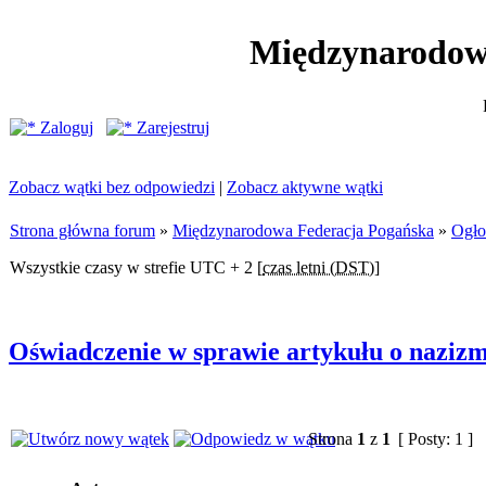
Międzynarodow
Zaloguj
Zarejestruj
Zobacz wątki bez odpowiedzi
|
Zobacz aktywne wątki
Strona główna forum
»
Międzynarodowa Federacja Pogańska
»
Ogło
Wszystkie czasy w strefie UTC + 2 [
czas letni (DST)
]
Oświadczenie w sprawie artykułu o nazizm
Strona
1
z
1
[ Posty: 1 ]