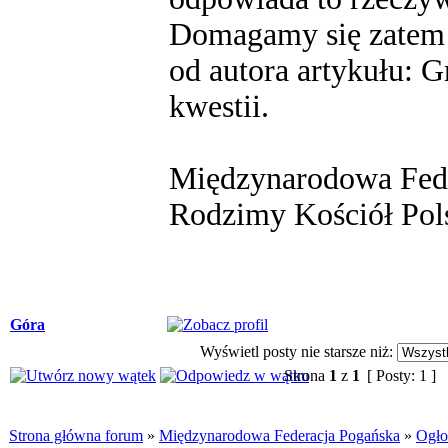
Domagamy się zatem o
od autora artykułu: 
kwestii.
Międzynarodowa Fed
Rodzimy Kościół Pol
Góra
Wyświetl posty nie starsze niż:
Strona
1
z
1
[ Posty: 1 ]
Strona główna forum
»
Międzynarodowa Federacja Pogańska
»
Ogło