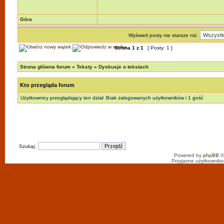
Góra
Wyświetl posty nie starsze niż:
Strona
1
z
1
[ Posty: 1 ]
Strona główna forum
»
Teksty
»
Dyskusje o tekstach
Kto przegląda forum
Użytkownicy przeglądający ten dział: Brak zalogowanych użytkowników i 1 gość
Szukaj:
Powered by
phpBB
©
Przyjazne użytkowniko