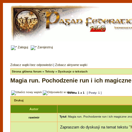
Zaloguj
Zarejestruj
Zobacz wątki bez odpowiedzi
|
Zobacz aktywne wątki
Strona główna forum
»
Teksty
»
Dyskusje o tekstach
Magia run. Pochodzenie run i ich magiczne
Strona
1
z
1
[ Posty: 1 ]
Drukuj
Autor
Tytuł:
Magia run. Pochodzenie run i ich magiczne zn
rawimir
Zapraszam do dyskusji na temat tekstu
"