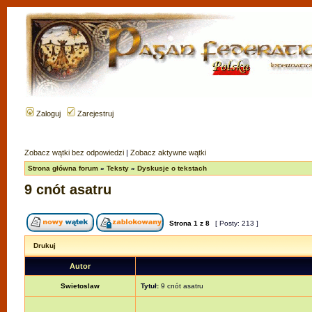
Zaloguj
Zarejestruj
Zobacz wątki bez odpowiedzi
|
Zobacz aktywne wątki
Strona główna forum
»
Teksty
»
Dyskusje o tekstach
9 cnót asatru
Strona
1
z
8
[ Posty: 213 ]
Drukuj
Autor
Swietoslaw
Tytuł:
9 cnót asatru