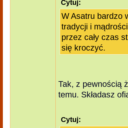
Cytuj:
W Asatru bardzo 
tradycji i mądroś
przez cały czas s
się kroczyć.
Tak, z pewnością ży
temu. Składasz ofia
Cytuj: