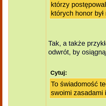
którzy postępowal
których honor był
Tak, a także przyk
odwrót, by osiągną
Cytuj:
To świadomość teg
swoimi zasadami i