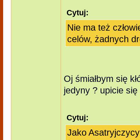
Cytuj:
Nie ma też człowi
celów, żadnych dr
Oj śmiałbym się kłóc
jedyny ? upicie si
Cytuj:
Jako Asatryjczyc