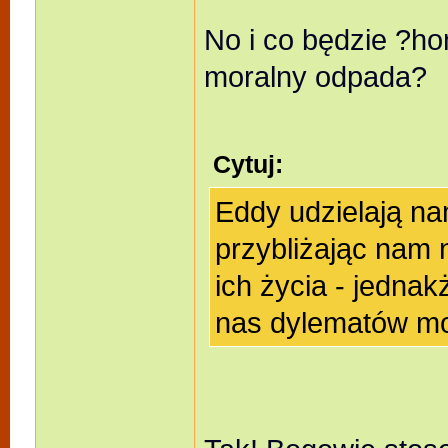
No i co będzie ?ho
moralny odpada?
Cytuj:
Eddy udzielają n
przybliżając nam 
ich życia - jednak
nas dylematów mo