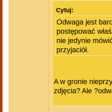
Cytuj:
Odwaga jest bar
postępować właśc
nie jedynie mówi
przyjaciół.
A w gronie nieprz
zdjęcia? Ale ?odw