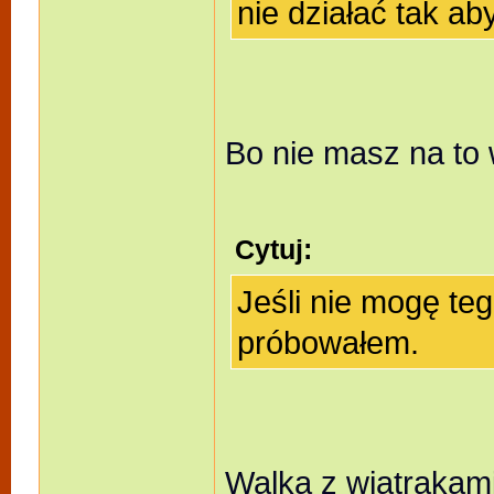
nie działać tak ab
Bo nie masz na to
Cytuj:
Jeśli nie mogę teg
próbowałem.
Walka z wiatrakami