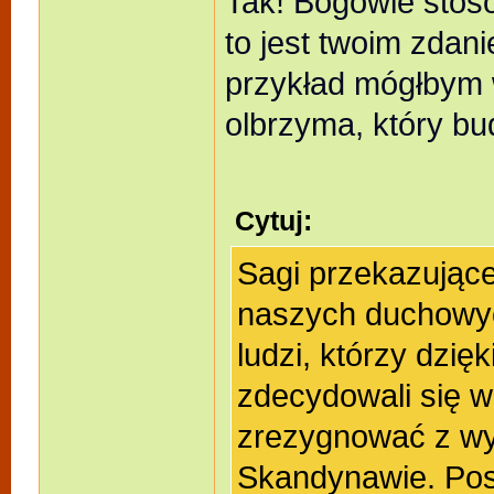
Tak! Bogowie stoso
to jest twoim zda
przykład mógłbym 
olbrzyma, który bu
Cytuj:
Sagi przekazując
naszych duchowyc
ludzi, którzy dzię
zdecydowali się w
zrezygnować z wy
Skandynawie. Post