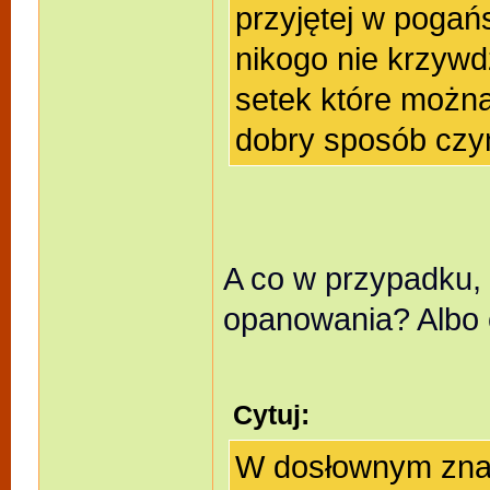
przyjętej w pogań
nikogo nie krzywdz
setek które można
dobry sposób czy
A co w przypadku, 
opanowania? Albo c
Cytuj:
W dosłownym znac