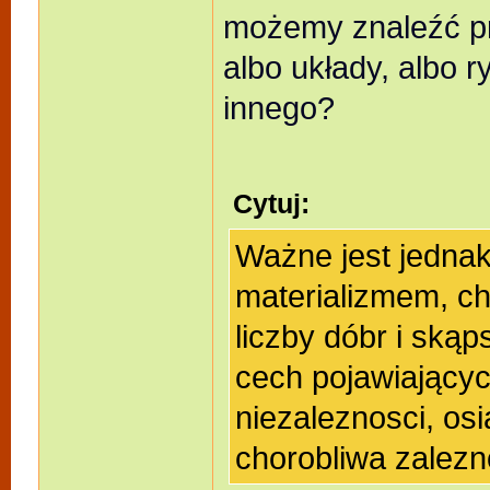
możemy znaleźć pr
albo układy, albo 
innego?
Cytuj:
Ważne jest jednak
materializmem, c
liczby dóbr i skąp
cech pojawiającyc
niezaleznosci, os
chorobliwa zalezn