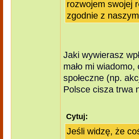
rozwojem swojej re
zgodnie z naszym
Jaki wywierasz wp
mało mi wiadomo, 
społeczne (np. akc
Polsce cisza trwa n
Cytuj:
Jeśli widzę, że c