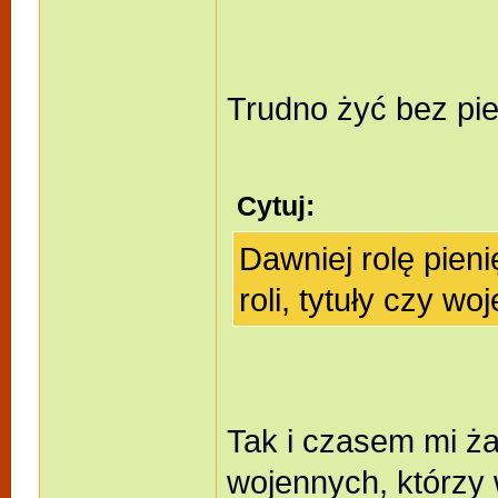
Trudno żyć bez pi
Cytuj:
Dawniej rolę pien
roli, tytuły czy wo
Tak i czasem mi ża
wojennych, którzy 