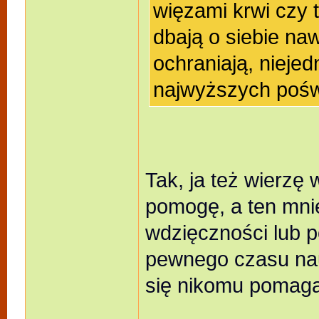
więzami krwi czy t
dbają o siebie na
ochraniają, nieje
najwyższych pośw
Tak, ja też wierzę
pomogę, a ten mnie
wdzięczności lub 
pewnego czasu na
się nikomu pomaga