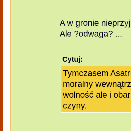
A w gronie nieprzy
Ale ?odwaga? ...
Cytuj:
Tymczasem Asatr
moralny wewnątrz
wolność ale i oba
czyny.