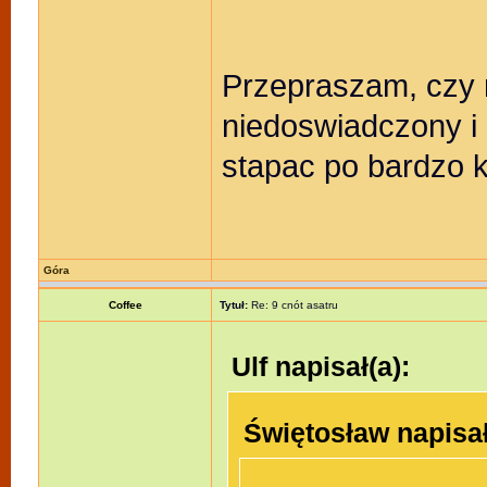
Przepraszam, czy m
niedoswiadczony i 
stapac po bardzo 
Góra
Coffee
Tytuł:
Re: 9 cnót asatru
Ulf napisał(a):
Świętosław napisał