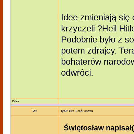
Idee zmieniają się c
krzyczeli ?Heil Hit
Podobnie było z so
potem zdrajcy. Tera
bohaterów narodow
odwróci.
Góra
Ulf
Tytuł:
Re: 9 cnót asatru
Świętosław napisał(