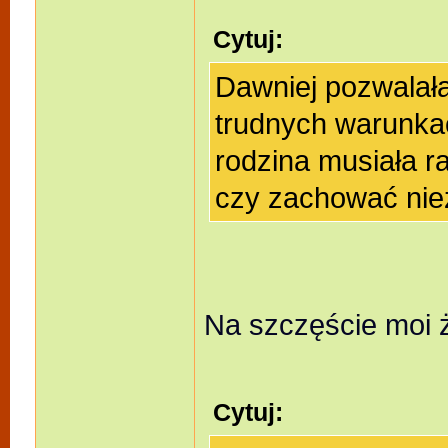
Cytuj:
Dawniej pozwalał
trudnych warunka
rodzina musiała r
czy zachować nie
Na szczęście moi ż
Cytuj: