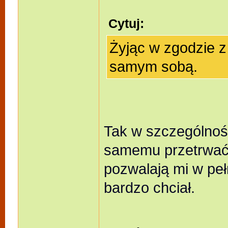
Cytuj:
Żyjąc w zgodzie 
samym sobą.
Tak w szczególnoś
samemu przetrwać,
pozwalają mi w peł
bardzo chciał.