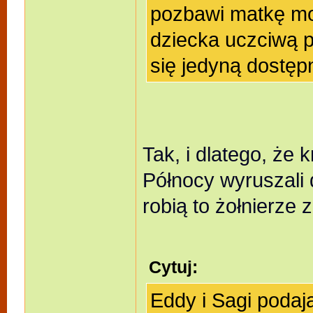
pozbawi matkę mo
dziecka uczciwą p
się jedyną dostęp
Tak, i dlatego, że 
Północy wyruszali
robią to żołnierze 
Cytuj:
Eddy i Sagi podaj