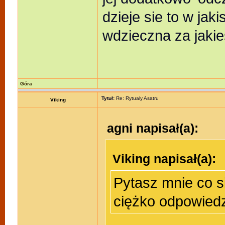
dzieje sie to w ja
wdzieczna za jaki
Góra
Tytuł:
Re: Rytualy Asatru
Viking
agni napisał(a):
Viking napisał(a):
Pytasz mnie co s
ciężko odpowiedz