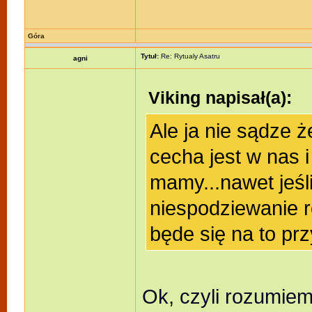
Góra
Tytuł:
Re: Rytualy Asatru
agni
Viking napisał(a):
Ale ja nie sądze ż
cecha jest w nas i
mamy...nawet jeśl
niespodziewanie r
będe się na to p
Ok, czyli rozumiem