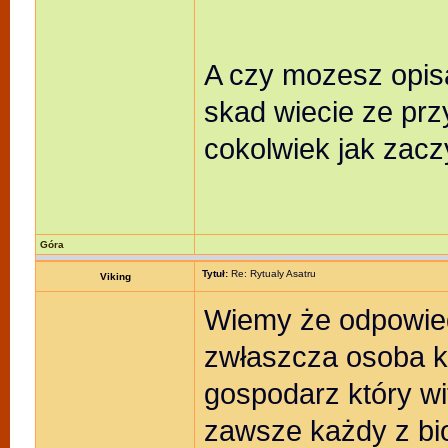
A czy mozesz opis
skad wiecie ze prz
cokolwiek jak zacz
Góra
Tytuł:
Re: Rytualy Asatru
Viking
Wiemy że odpowied
zwłaszcza osoba kt
gospodarz który wi
zawsze każdy z bio