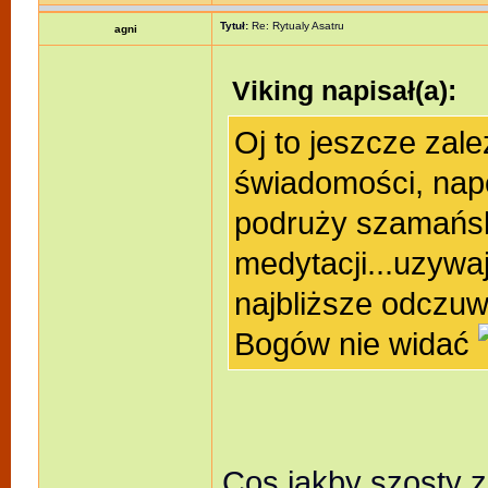
Tytuł:
Re: Rytualy Asatru
agni
Viking napisał(a):
Oj to jeszcze za
świadomości, nap
podruży szamański
medytacji...uzywa
najbliższe odczuw
Bogów nie widać
Cos jakby szosty 