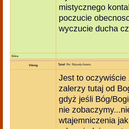
mistycznego konta
poczucie obecnosci
wyczucie ducha cz
Góra
Tytuł:
Re: Rytualy Asatru
Viking
Jest to oczywiście
zalerzy tutaj od B
gdyż jeśli Bóg/Bog
nie zobaczymy...ni
wtajemniczenia jak 