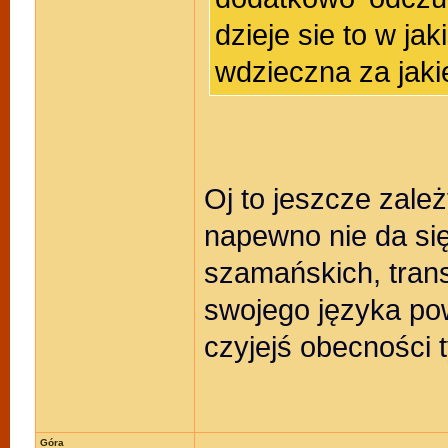
dzieje sie to w ja
wdzieczna za jaki
Oj to jeszcze zal
napewno nie da si
szamańskich, trans
swojego języka pow
czyjejś obecności 
Góra