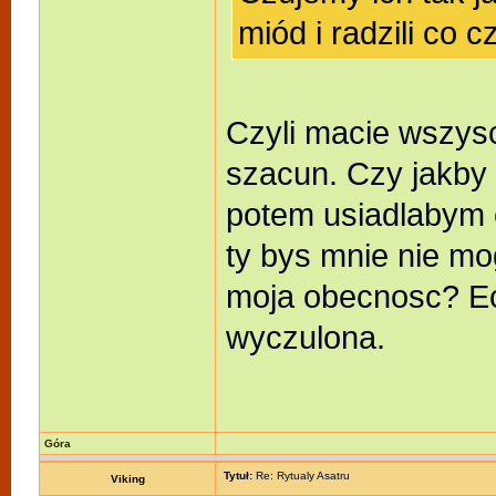
miód i radzili co 
Czyli macie wszys
szacun. Czy jakby 
potem usiadlabym c
ty bys mnie nie mog
moja obecnosc? Ec
wyczulona.
Góra
Tytuł:
Re: Rytualy Asatru
Viking