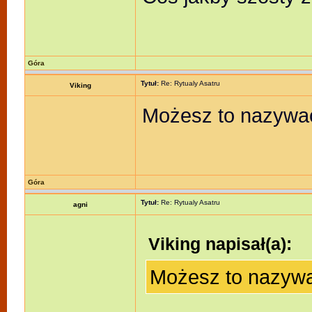
Góra
Tytuł:
Re: Rytualy Asatru
Viking
Możesz to nazywa
Góra
Tytuł:
Re: Rytualy Asatru
agni
Viking napisał(a):
Możesz to nazyw