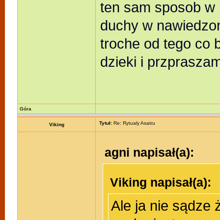
ten sam sposob w 
duchy w nawiedzon
troche od tego co 
dzieki i przprasza
Góra
Tytuł:
Re: Rytualy Asatru
Viking
agni napisał(a):
Viking napisał(a):
Ale ja nie sądze 