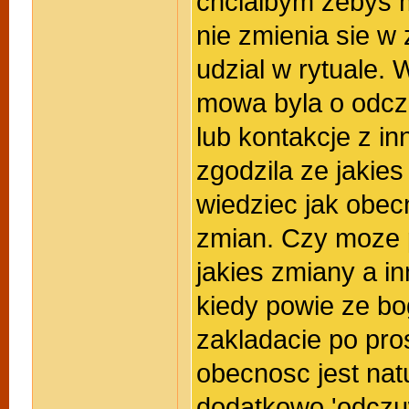
chcialbym zebys 
nie zmienia sie w
udzial w rytuale.
mowa byla o odcz
lub kontakcje z i
zgodzila ze jakie
wiedziec jak obe
zmian. Czy moze 
jakies zmiany a i
kiedy powie ze bo
zakladacie po pro
obecnosc jest natu
dodatkowo 'odczuw