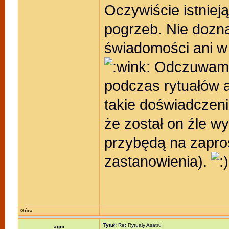
Oczywiście istnieją
pogrzeb. Nie doz
świadomości ani w
Odczuwamy 
podczas rytuałów 
takie doświadczeni
że został on źle w
przybędą na zapros
zastanowienia).
Góra
Tytuł:
Re: Rytualy Asatru
agni