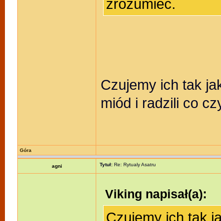
zrozumiec.
Czujemy ich tak jakb
miód i radzili co c
Góra
Tytuł:
Re: Rytualy Asatru
agni
Viking napisał(a):
Czujemy ich tak jak