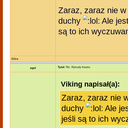
Zaraz, zaraz nie w
duchy
Ale jes
są to ich wyczuw
Góra
Tytuł:
Re: Rytualy Asatru
agni
Viking napisał(a):
Zaraz, zaraz nie 
duchy
Ale je
jeśli są to ich w