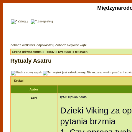
Międzynarodo
Zaloguj
Zarejestruj
Zobacz wątki bez odpowiedzi
|
Zobacz aktywne wątki
Strona główna forum
»
Teksty
»
Dyskusje o tekstach
Rytualy Asatru
Drukuj
Autor
Tytuł:
Rytualy Asatru
agni
Dzieki Viking za op
pytania brzmia