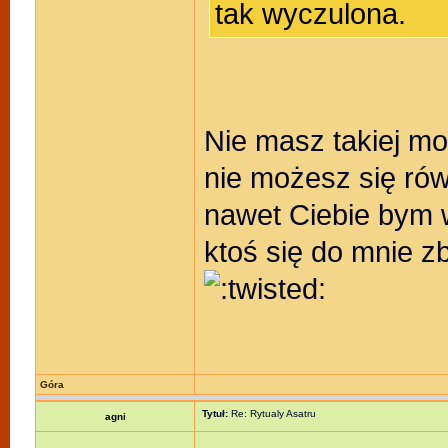
tak wyczulona.
Nie masz takiej mo
nie możesz się ró
nawet Ciebie bym 
ktoś się do mnie zbl
Góra
Tytuł:
Re: Rytualy Asatru
agni