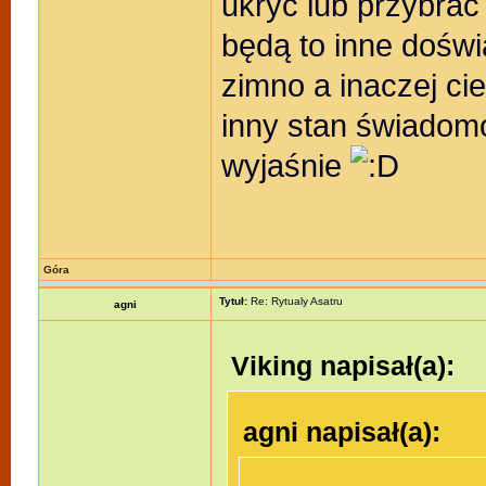
ukryć lub przybrać
będą to inne doświ
zimno a inaczej ci
inny stan świadomo
wyjaśnie
Góra
Tytuł:
Re: Rytualy Asatru
agni
Viking napisał(a):
agni napisał(a):