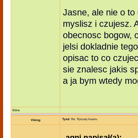
Jasne, ale nie o to 
myslisz i czujesz. 
obecnosc bogow, ch
jelsi dokladnie teg
opisac to co czujec
sie znalesc jakis 
a ja bym wtedy mog
Góra
Tytuł:
Re: Rytualy Asatru
Viking
agni napisał(a):