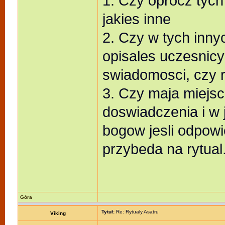
1. Czy oprocz tych
jakies inne
2. Czy w tych inny
opisales uczesnic
swiadomosci, czy ra
3. Czy maja miejsc
doswiadczenia i w
bogow jesli odpow
przybeda na rytual
Góra
Tytuł:
Re: Rytualy Asatru
Viking