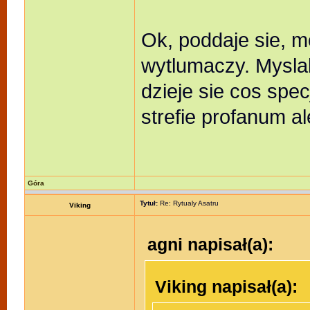
Ok, poddaje sie, m
wytlumaczy. Mysla
dzieje sie cos spe
strefie profanum al
Góra
Tytuł:
Re: Rytualy Asatru
Viking
agni napisał(a):
Viking napisał(a):