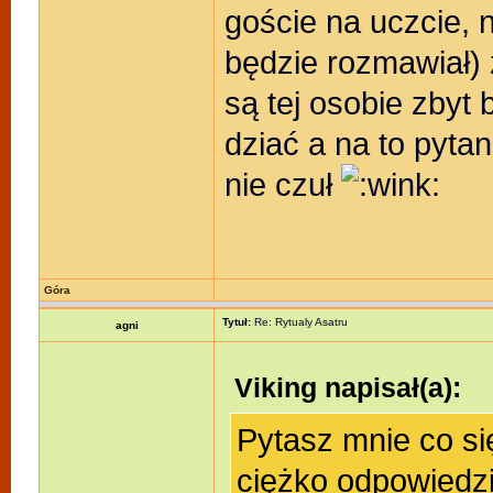
goście na uczcie, 
będzie rozmawiał)
są tej osobie zbyt 
dziać a na to pyta
nie czuł
Góra
Tytuł:
Re: Rytualy Asatru
agni
Viking napisał(a):
Pytasz mnie co si
ciężko odpowiedzi