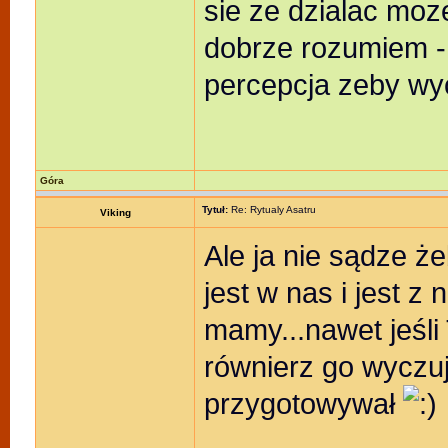
sie ze dzialac moze
dobrze rozumiem - 
percepcja zeby w
Góra
Tytuł:
Re: Rytualy Asatru
Viking
Ale ja nie sądze ż
jest w nas i jest z
mamy...nawet jeśli
równierz go wyczuje
przygotowywał