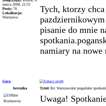
Dołączył(a):
wtorek, 4
marca 2008, 21:55
Tych, ktorzy chca
Posty:
76
Lokalizacja:
pazdziernikowym c
Warszawa
pisanie do mnie n
spotkania.pogans
namiary na nowe 
Góra
berenika
Tytuł:
Re: Warszawskie pogańskie spotkani
Uwaga! Spotkanie
Rozmowny