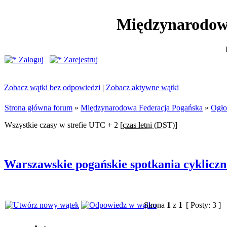
Międzynarodow
Zaloguj
Zarejestruj
Zobacz wątki bez odpowiedzi
|
Zobacz aktywne wątki
Strona główna forum
»
Międzynarodowa Federacja Pogańska
»
Ogło
Wszystkie czasy w strefie UTC + 2 [
czas letni (DST)
]
Warszawskie pogańskie spotkania cykliczn
Strona
1
z
1
[ Posty: 3 ]