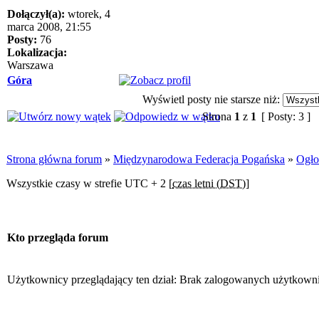
Dołączył(a):
wtorek, 4
marca 2008, 21:55
Posty:
76
Lokalizacja:
Warszawa
Góra
Wyświetl posty nie starsze niż:
Strona
1
z
1
[ Posty: 3 ]
Strona główna forum
»
Międzynarodowa Federacja Pogańska
»
Ogło
Wszystkie czasy w strefie UTC + 2 [
czas letni (DST)
]
Kto przegląda forum
Użytkownicy przeglądający ten dział: Brak zalogowanych użytkowni