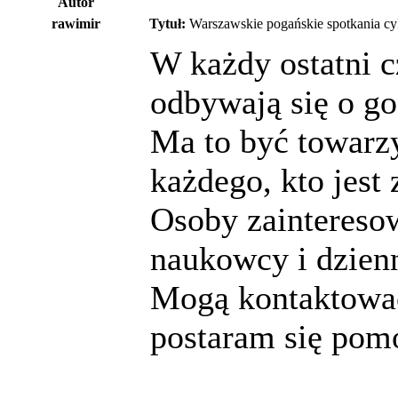
Autor
rawimir
Tytuł:
Warszawskie pogańskie spotkania cy
W każdy ostatni 
odbywają się o go
Ma to być towarzy
każdego, kto jest
Osoby zainteres
naukowcy i dzienn
Mogą kontaktować
postaram się pom