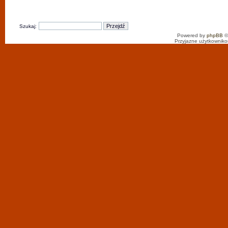
Szukaj:
Powered by
phpBB
©
Przyjazne użytkowniko