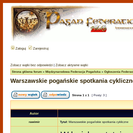
Zaloguj
Zarejestruj
Zobacz wątki bez odpowiedzi
|
Zobacz aktywne wątki
Strona główna forum
»
Międzynarodowa Federacja Pogańska
»
Ogłoszenia Federacj
Warszawskie pogańskie spotkania cykliczn
Strona
1
z
1
[ Posty: 3 ]
Autor
rawimir
Tytuł:
Warszawskie pogańskie spotkania cykliczne