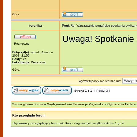
Góra
berenika
Tytuł:
Re: Warszawskie pogańskie spotkania cykliczn
Uwaga! Spotkanie 
Rozmowny
Dołączył(a):
wtorek, 4 marca
2008, 21:55
Posty:
76
Lokalizacja:
Warszawa
Góra
Wyświetl posty nie starsze niż:
Strona
1
z
1
[ Posty: 3 ]
Strona główna forum
»
Międzynarodowa Federacja Pogańska
»
Ogłoszenia Federacj
Kto przegląda forum
Użytkownicy przeglądający ten dział: Brak zalogowanych użytkowników i 1 gość