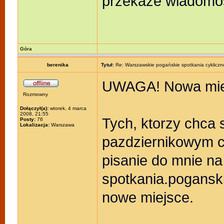
przekaże wiadomoś
Góra
berenika
Tytuł:
Re: Warszawskie pogańskie spotkania cykliczn
UWAGA! Nowa mi
Rozmowny
Dołączył(a):
wtorek, 4 marca
2008, 21:55
Tych, ktorzy chca 
Posty:
76
Lokalizacja:
Warszawa
pazdziernikowym cz
pisanie do mnie na
spotkania.pogansk
nowe miejsce.