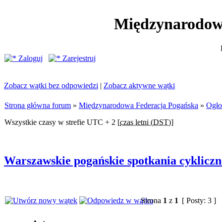
Międzynarodow
Zaloguj
Zarejestruj
Zobacz wątki bez odpowiedzi
|
Zobacz aktywne wątki
Strona główna forum
»
Międzynarodowa Federacja Pogańska
»
Ogło
Wszystkie czasy w strefie UTC + 2 [
czas letni (DST)
]
Warszawskie pogańskie spotkania cykliczn
Strona
1
z
1
[ Posty: 3 ]