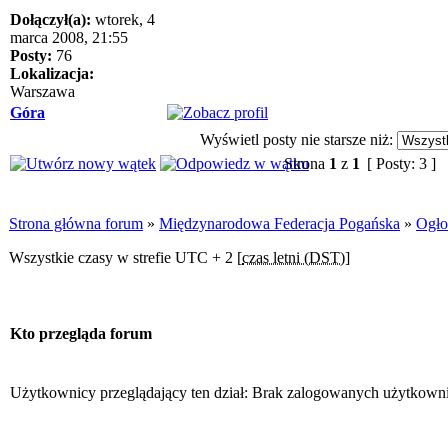
Dołączył(a):
wtorek, 4
marca 2008, 21:55
Posty:
76
Lokalizacja:
Warszawa
Góra
Wyświetl posty nie starsze niż:
Strona
1
z
1
[ Posty: 3 ]
Strona główna forum
»
Międzynarodowa Federacja Pogańska
»
Ogło
Wszystkie czasy w strefie UTC + 2 [
czas letni (DST)
]
Kto przegląda forum
Użytkownicy przeglądający ten dział: Brak zalogowanych użytkowni