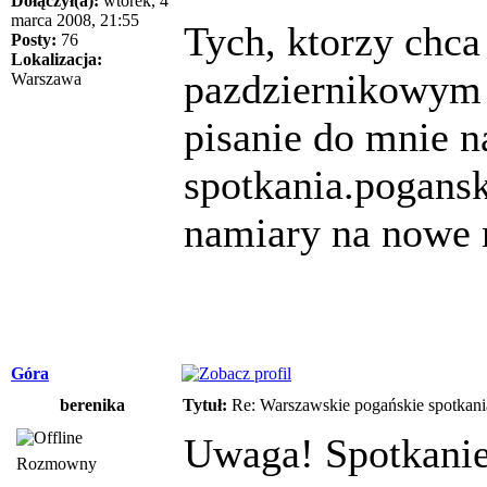
Dołączył(a):
wtorek, 4
marca 2008, 21:55
Tych, ktorzy chca
Posty:
76
Lokalizacja:
pazdziernikowym c
Warszawa
pisanie do mnie n
spotkania.pogans
namiary na nowe 
Góra
berenika
Tytuł:
Re: Warszawskie pogańskie spotkani
Uwaga! Spotkanie
Rozmowny