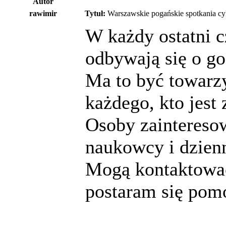
Autor
rawimir
Tytuł:
Warszawskie pogańskie spotkania cy
W każdy ostatni 
odbywają się o go
Ma to być towarzy
każdego, kto jest
Osoby zainteres
naukowcy i dzienn
Mogą kontaktować
postaram się pom