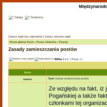
Międzynarodo
Zaloguj
Zarejestruj
Zobacz wątki bez odpowiedzi
|
Zobacz aktywne wątki
Strona główna forum
»
Prawa człowieka
»
Petycje
Zasady zamieszczania postów
Strona
1
z
1
[ Posty: 1 ]
Autor
Tytuł:
Zasady zamieszczania postów
rawimir
Ze względu na fakt, iż
Pogańskiej a także fak
członkami tej organiza