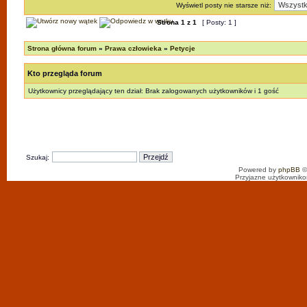
Wyświetl posty nie starsze niż:
Strona
1
z
1
[ Posty: 1 ]
Strona główna forum
»
Prawa człowieka
»
Petycje
Kto przegląda forum
Użytkownicy przeglądający ten dział: Brak zalogowanych użytkowników i 1 gość
Szukaj:
Powered by
phpBB
©
Przyjazne użytkowniko