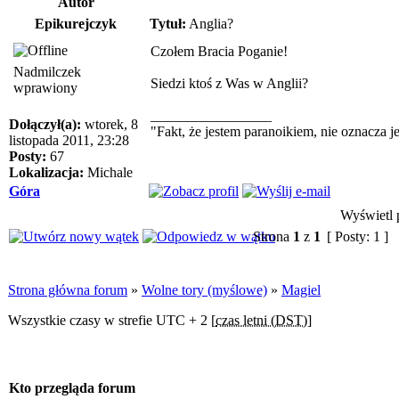
Autor
Epikurejczyk
Tytuł:
Anglia?
Czołem Bracia Poganie!
Nadmilczek
Siedzi ktoś z Was w Anglii?
wprawiony
_________________
Dołączył(a):
wtorek, 8
"Fakt, że jestem paranoikiem, nie oznacza j
listopada 2011, 23:28
Posty:
67
Lokalizacja:
Michale
Góra
Wyświetl p
Strona
1
z
1
[ Posty: 1 ]
Strona główna forum
»
Wolne tory (myślowe)
»
Magiel
Wszystkie czasy w strefie UTC + 2 [
czas letni (DST)
]
Kto przegląda forum