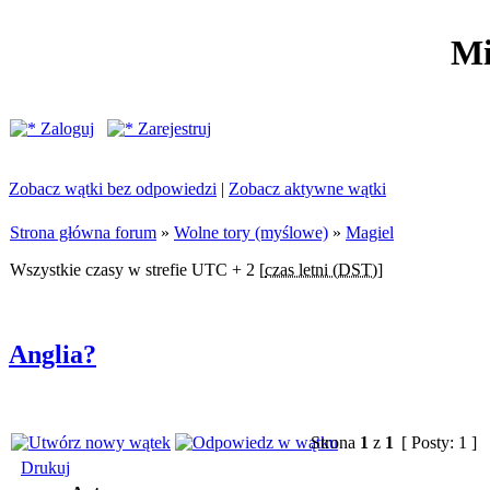
Mi
Zaloguj
Zarejestruj
Zobacz wątki bez odpowiedzi
|
Zobacz aktywne wątki
Strona główna forum
»
Wolne tory (myślowe)
»
Magiel
Wszystkie czasy w strefie UTC + 2 [
czas letni (DST)
]
Anglia?
Strona
1
z
1
[ Posty: 1 ]
Drukuj