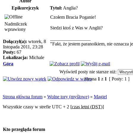
Autor
Epikurejczyk
Tytuł:
Anglia?
Czołem Bracia Poganie!
Nadmilczek
Siedzi ktoś z Was w Anglii?
wprawiony
_________________
Dołączył(a):
wtorek, 8
"Fakt, że jestem paranoikiem, nie oznacza j
listopada 2011, 23:28
Posty:
67
Lokalizacja:
Michale
Góra
Wyświetl posty nie starsze niż:
Strona
1
z
1
[ Posty: 1 ]
Strona główna forum
»
Wolne tory (myślowe)
»
Magiel
Wszystkie czasy w strefie UTC + 2 [
czas letni (DST)
]
Kto przegląda forum