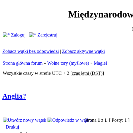
Międzynarodow
Zaloguj
Zarejestruj
Zobacz wątki bez odpowiedzi
|
Zobacz aktywne wątki
Strona główna forum
»
Wolne tory (myślowe)
»
Magiel
Wszystkie czasy w strefie UTC + 2 [
czas letni (DST)
]
Anglia?
Strona
1
z
1
[ Posty: 1 ]
Drukuj