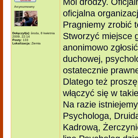
Moi drodzy. Oficja
Arcyrozmowny
oficjalna organiza
Pragniemy zrobić t
Stworzyć miejsce 
Dołączył(a):
środa, 8 kwietnia
2009, 22:14
Posty:
133
Lokalizacja:
Ziemia
anonimowo zgłosić
duchowej, psychol
ostatecznie prawne
Dlatego też proszę 
włączyć się w takie
Na razie istnieje
Psychologa, Druida
Kadrową, Żerczynię