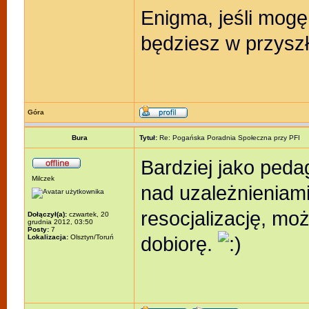
Enigma, jeśli mogę 
będziesz w przysz
Góra
Bura
Tytuł:
Re: Pogańska Poradnia Społeczna przy PFI
Bardziej jako peda
Milczek
nad uzależnieniami 
resocjalizację, mo
Dołączył(a):
czwartek, 20
grudnia 2012, 03:50
Posty:
7
dobiorę.
Lokalizacja:
Olsztyn/Toruń