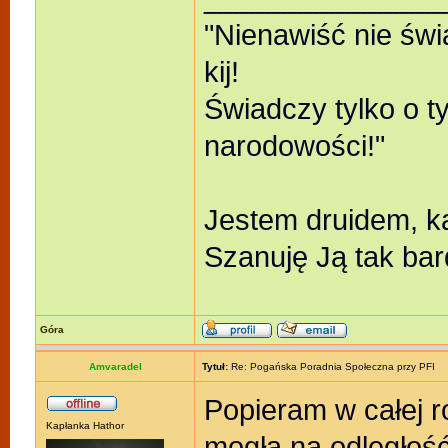
"Nienawiść nie świ
kij!
Świadczy tylko o t
narodowości!"
Jestem druidem, k
Szanuję Ją tak bar
Góra
Amvaradel
Tytuł:
Re: Pogańska Poradnia Społeczna przy PFI
Popieram w całej ro
Kapłanka Hathor
mogła na odległoś