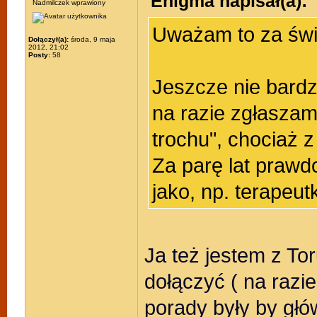
Enigma napisał(a):
Nadmilczek wprawiony
Uważam to za świ
Dołączył(a):
środa, 9 maja
2012, 21:02
Posty:
58
Jeszcze nie bardz
na razie zgłaszam
trochu", chociaż 
Za parę lat praw
jako, np. terapeut
Ja też jestem z Tor
dołączyć ( na razie
porady były by głó