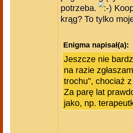
potrzeba.
Koope
krąg? To tylko moj
Enigma napisał(a):
Jeszcze nie bardz
na razie zgłaszam
trochu", chociaż 
Za parę lat praw
jako, np. terapeut