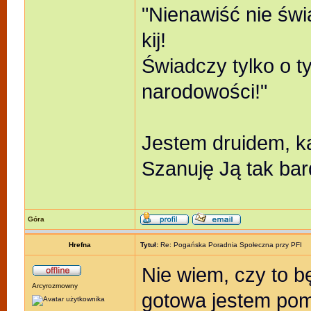
"Nienawiść nie świ
kij!
Świadczy tylko o t
narodowości!"
Jestem druidem, k
Szanuję Ją tak bar
Góra
Hrefna
Tytuł:
Re: Pogańska Poradnia Społeczna przy PFI
Nie wiem, czy to 
Arcyrozmowny
gotowa jestem pom