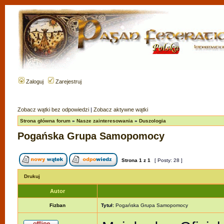
Zaloguj
Zarejestruj
Zobacz wątki bez odpowiedzi
|
Zobacz aktywne wątki
Strona główna forum
»
Nasze zainteresowania
»
Duszologia
Pogańska Grupa Samopomocy
Strona
1
z
1
[ Posty: 28 ]
Drukuj
Autor
Fizban
Tytuł:
Pogańska Grupa Samopomocy