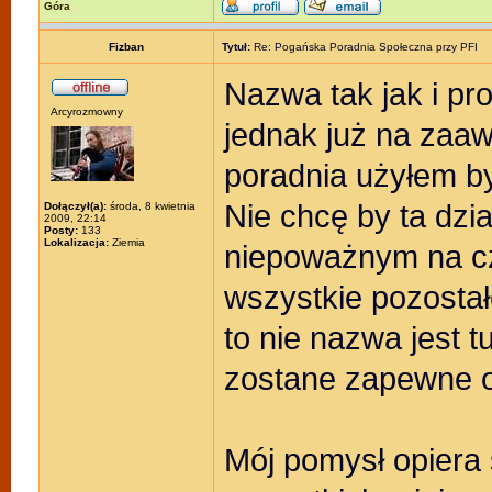
Góra
Fizban
Tytuł:
Re: Pogańska Poradnia Społeczna przy PFI
Nazwa tak jak i pro
Arcyrozmowny
jednak już na za
poradnia użyłem by
Nie chcę by ta dzi
Dołączył(a):
środa, 8 kwietnia
2009, 22:14
Posty:
133
Lokalizacja:
Ziemia
niepoważnym na c
wszystkie pozosta
to nie nazwa jest t
zostane zapewne o
Mój pomysł opiera