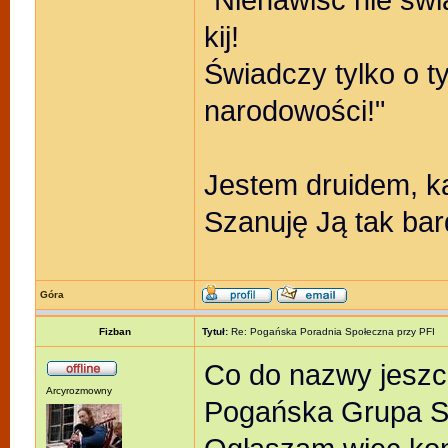
kij!
Świadczy tylko o t
narodowości!"
Jestem druidem, k
Szanuję Ją tak bar
Góra
Fizban
Tytuł:
Re: Pogańska Poradnia Społeczna przy PFI
Co do nazwy jeszcz
Arcyrozmowny
Pogańska Grupa S