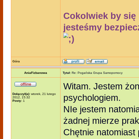
Cokolwiek by się 
jesteśmy bezpiec
Góra
AniaFizbanowa
Tytuł:
Re: Pogańska Grupa Samopomocy
Witam. Jestem żon
Dołączył(a):
wtorek, 21 lutego
psychologiem.
2012, 15:32
Posty:
1
NIe jestem natomia
żadnej mierze pra
Chętnie natomias