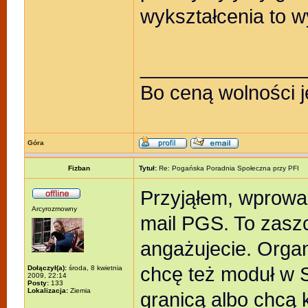
wykształcenia to w
_______________
Bo ceną wolności j
Góra
Fizban
Tytuł:
Re: Pogańska Poradnia Społeczna przy PFI
Przyjąłem, wprowa
Arcyrozmowny
mail PGS. To zaszc
angażujecie. Organi
chcę też moduł w S
Dołączył(a):
środa, 8 kwietnia
2009, 22:14
Posty:
133
Lokalizacja:
Ziemia
granicą albo chcą 