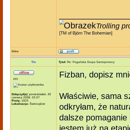
_______________
Trolling p
[TM of Björn The Bohemian]
Góra
Tin
Tytuł:
Re: Pogańska Grupa Samopomocy
Fizban, dopisz mni
PFI
Właściwie, sama s
Dołączył(a):
poniedziałek, 30
czerwca 2008, 02:07
Posty:
1825
odkryłam, że natur
Lokalizacja:
Świnoujście
dalsze pomaganie
jestem już na etapi