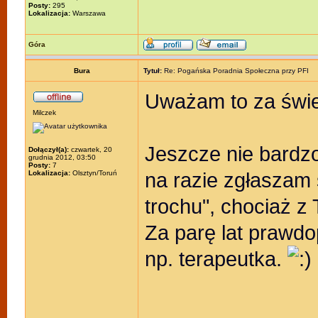
Posty:
295
Lokalizacja:
Warszawa
Góra
Bura
Tytuł:
Re: Pogańska Poradnia Społeczna przy PFI
Uważam to za świe
Milczek
Jeszcze nie bardz
Dołączył(a):
czwartek, 20
grudnia 2012, 03:50
Posty:
7
na razie zgłaszam 
Lokalizacja:
Olsztyn/Toruń
trochu", chociaż z
Za parę lat prawd
np. terapeutka.