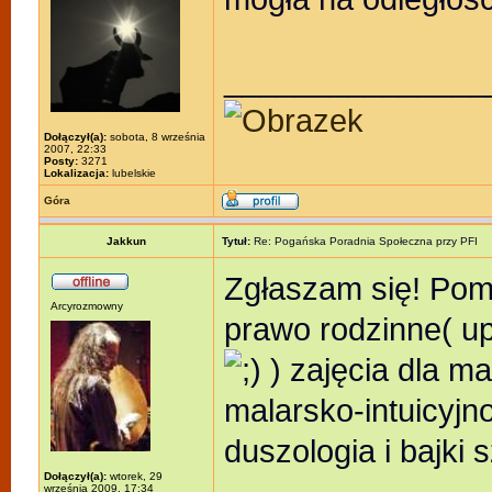
_______________
Dołączył(a):
sobota, 8 września
2007, 22:33
Posty:
3271
Lokalizacja:
lubelskie
Góra
Jakkun
Tytuł:
Re: Pogańska Poradnia Społeczna przy PFI
Zgłaszam się! Pomo
Arcyrozmowny
prawo rodzinne( u
) zajęcia dla m
malarsko-intuicyjno
duszologia i bajki
Dołączył(a):
wtorek, 29
września 2009, 17:34