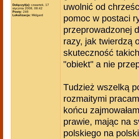
uwolnić od chrześci
Dołączył(a):
czwartek, 17
stycznia 2008, 08:42
Posty:
246
pomoc w postaci ryt
Lokalizacja:
Midgard
przeprowadzonej d
razy, jak twierdzą 
skuteczność takich
"obiekt" a nie pr
Tudzież wszelką p
rozmaitymi pracam
końcu zajmowałam 
prawie, mając na s
polskiego na polsk