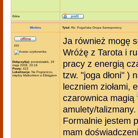
Góra
Michiru
Tytuł:
Re: Pogańska Grupa Samopomocy
Ja również mogę 
PFI
Wróżę z Tarota i r
pracy z energią c
Dołączył(a):
poniedziałek, 19
maja 2008, 20:16
Posty:
423
tzw. "joga dłoni" ) 
Lokalizacja:
Na Pograniczu,
między Malborkiem a Elblągiem
leczniem ziołami, e
czarownica magią
amulety/talizmany.
Formalnie jestem p
mam doświadczenie