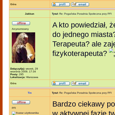
Góra
Jakkun
Tytuł:
Re: Pogańska Poradnia Społeczna przy PFI
A kto powiedział, 
Arcyrozmowny
do jednego miasta
Terapeuta? ale zaj
fizykoterapeuta?
Dołączył(a):
wtorek, 29
września 2009, 17:34
Posty:
295
Lokalizacja:
Warszawa
Góra
Tin
Tytuł:
Re: Pogańska Poradnia Społeczna przy PFI
Bardzo ciekawy pom
PFI
w aktywnej fazie t