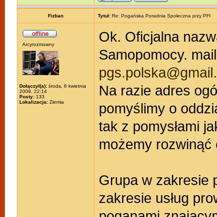
Fizban
Tytuł:
Re: Pogańska Poradnia Społeczna przy PFI
Ok. Oficjalna naz
Arcyrozmowny
Samopomocy. mail 
pgs.polska@gmail
Na razie adres ogó
Dołączył(a):
środa, 8 kwietnia
2009, 22:14
Posty:
133
Lokalizacja:
Ziemia
pomyślimy o oddzia
tak z pomysłami ja
możemy rozwinąć c
Grupa w zakresie p
zakresie usług pr
poganami znającymi