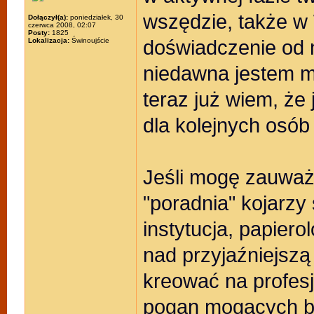
wszędzie, także w
Dołączył(a):
poniedziałek, 30
czerwca 2008, 02:07
Posty:
1825
doświadczenie od n
Lokalizacja:
Świnoujście
niedawna jestem 
teraz już wiem, że
dla kolejnych osób
Jeśli mogę zauważy
"poradnia" kojarzy
instytucja, papier
nad przyjaźniejsz
kreować na profes
pogan mogących be