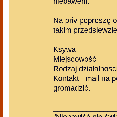
niebawem.
Na priv poproszę 
takim przedsięwzię
Ksywa
Miejscowość
Rodzaj działalnośc
Kontakt - mail na 
gromadzić.
_______________
"Nienawiść nie świ