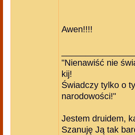
Awen!!!!
_______________
"Nienawiść nie świ
kij!
Świadczy tylko o t
narodowości!"
Jestem druidem, k
Szanuję Ją tak bar