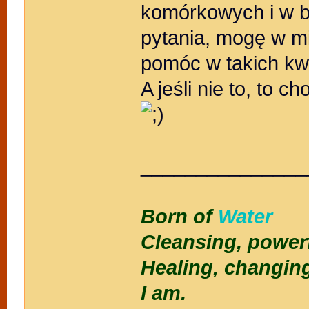
komórkowych i w ba
pytania, mogę w mi
pomóc w takich kw
A jeśli nie to, to 
_______________
Born of
Water
Cleansing, power
Healing, changin
I am.