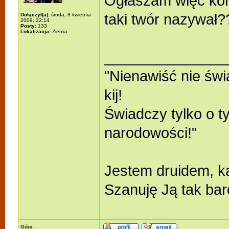
Ogłaszam więc kon
taki twór nazywał?
Dołączył(a):
środa, 8 kwietnia
2009, 22:14
Posty:
133
Lokalizacja:
Ziemia
_______________
"Nienawiść nie świ
kij!
Świadczy tylko o t
narodowości!"
Jestem druidem, k
Szanuję Ją tak bar
Góra