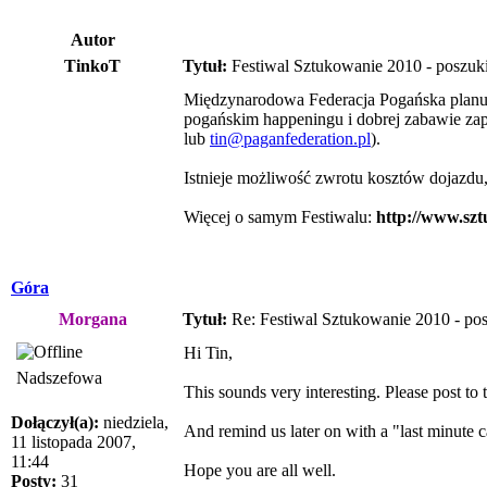
Autor
TinkoT
Tytuł:
Festiwal Sztukowanie 2010 - poszuki
Międzynarodowa Federacja Pogańska planuje
pogańskim happeningu i dobrej zabawie zapr
lub
tin@paganfederation.pl
).
Istnieje możliwość zwrotu kosztów dojazdu
Więcej o samym Festiwalu:
http://www.szt
Góra
Morgana
Tytuł:
Re: Festiwal Sztukowanie 2010 - pos
Hi Tin,
Nadszefowa
This sounds very interesting. Please post to
Dołączył(a):
niedziela,
And remind us later on with a "last minute c
11 listopada 2007,
11:44
Hope you are all well.
Posty:
31