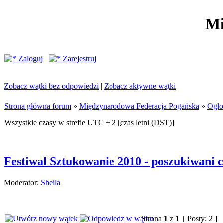
Mi
Zaloguj
Zarejestruj
Zobacz wątki bez odpowiedzi
|
Zobacz aktywne wątki
Strona główna forum
»
Międzynarodowa Federacja Pogańska
»
Ogło
Wszystkie czasy w strefie UTC + 2 [
czas letni (DST)
]
Festiwal Sztukowanie 2010 - poszukiwani c
Moderator:
Sheila
Strona
1
z
1
[ Posty: 2 ]