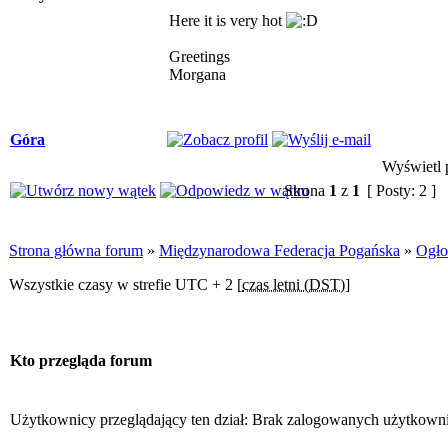
Here it is very hot
Greetings
Morgana
Góra
Wyświetl p
Strona
1
z
1
[ Posty: 2 ]
Strona główna forum
»
Międzynarodowa Federacja Pogańska
»
Ogło
Wszystkie czasy w strefie UTC + 2 [
czas letni (DST)
]
Kto przegląda forum
Użytkownicy przeglądający ten dział: Brak zalogowanych użytkown