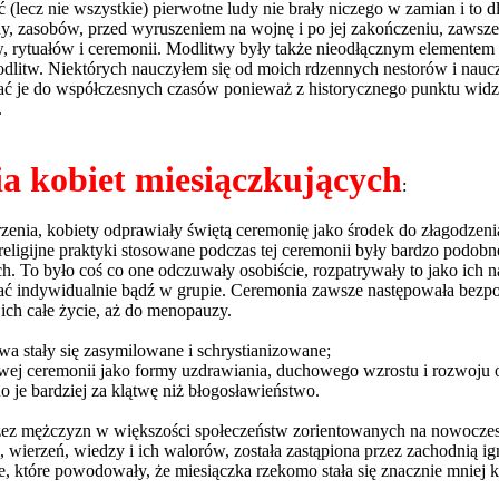
(lecz nie wszystkie) pierwotne ludy nie brały niczego w zamian i to dl
 zasobów, przed wyruszeniem na wojnę i po jej zakończeniu, zawsze g
, rytuałów i ceremonii. Modlitwy były także nieodłącznym elemente
litw. Niektórych nauczyłem się od moich rdzennych nestorów i nauczy
ać je do współczesnych czasów ponieważ z historycznego punktu wid
.
a kobiet miesiączkujących
:
nia, kobiety odprawiały świętą ceremonię jako środek do złagodzeni
-religijne praktyki stosowane podczas tej ceremonii były bardzo podobn
. To było coś co one odczuwały osobiście, rozpatrywały to jako ich na
ać indywidualnie bądź w grupie. Ceremonia zawsze następowała bezpoś
 ich całe życie, aż do menopauzy.
a stały się zasymilowane i schrystianizowane;
owej ceremonii jako formy uzdrawiania, duchowego wzrostu i rozwoju 
o je bardziej za klątwę niż błogosławieństwo.
z mężczyzn w większości społeczeństw zorientowanych na nowoczesność
ierzeń, wiedzy i ich walorów, została zastąpiona przez zachodnią igno
 które powodowały, że miesiączka rzekomo stała się znacznie mniej k