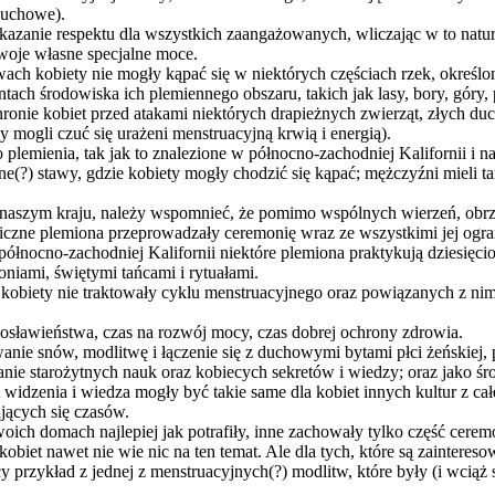
duchowe).
 okazanie respektu dla wszystkich zaangażowanych, wliczając w to natu
swoje własne specjalne moce.
ch kobiety nie mogły kąpać się w niektórych częściach rzek, określon
tach środowiska ich plemiennego obszaru, takich jak lasy, bory, góry, 
onie kobiet przed atakami niektórych drapieżnych zwierząt, złych du
 mogli czuć się urażeni menstruacyjną krwią i energią).
go plemienia, tak jak to znalezione w północno-zachodniej Kalifornii i
e(?) stawy, gdzie kobiety mogły chodzić się kąpać; mężczyźni mieli t
 naszym kraju, należy wspomnieć, że pomimo wspólnych wierzeń, obrz
liczne plemiona przeprowadzały ceremonię wraz ze wszystkimi jej ogran
północno-zachodniej Kalifornii niektóre plemiona praktykują dziesięc
niami, świętymi tańcami i rytuałami.
kobiety nie traktowały cyklu menstruacyjnego oraz powiązanych z nim 
gosławieństwa, czas na rozwój mocy, czas dobrej ochrony zdrowia.
anie snów, modlitwę i łączenie się z duchowymi bytami płci żeńskiej,
anie starożytnych nauk oraz kobiecych sekretów i wiedzy; oraz jako śr
widzenia i wiedza mogły być takie same dla kobiet innych kultur z cał
ających się czasów.
ich domach najlepiej jak potrafiły, inne zachowały tylko część ceremo
iet nawet nie wie nic na ten temat. Ale dla tych, które są zaintereso
y przykład z jednej z menstruacyjnych(?) modlitw, które były (i wciąż