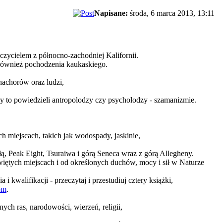
Napisane:
środa, 6 marca 2013, 13:11
cielem z północno-zachodniej Kalifornii.
również pochodzenia kaukaskiego.
nachorów oraz ludzi,
 to powiedzieli antropolodzy czy psycholodzy - szamanizmie.
h miejscach, takich jak wodospady, jaskinie,
ą, Peak Eight, Tsuraiwa i górą Seneca wraz z górą Allegheny.
tych miejscach i od określonych duchów, mocy i sił w Naturze
i kwalifikacji - przeczytaj i przestudiuj cztery książki,
om
.
ych ras, narodowości, wierzeń, religii,