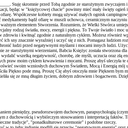
_. Staję skromnie przed Tobą zgodnie ze starożytnym zwyczajem i praw
cji, będąc w "księżycowej chacie" powinny mieć mały święty ogień i sy
ko ofiarę. Współczesne kobiety mogą używać małych ognisk camping
ić medykamenty bądź ofiarę w muszli uchowca, ceramicznym naczyniu lu
zo ważnym elementem Stworzenia. Rozumiem, że Wielki Stwórca umiejs
lny rodzaj światła, mocy, energii i piękna. To Twoje światło i mo
 zdrowiu i kwitnąć zgodnie z naturalnym cyklem. Możesz również wpł
 ich sny znacznie wyraźniej i uczyć się z nich. Pomagasz ludziom ro
ronić ludzi przed negatywnymi myślami i mocami innych ludzi. Użycz
ie ze starożytnymi wierzeniami, Babcia Księżyc została stworzona dla 
 wydalić wszelką negatywność, chorobę, złe myśli, uczucia oraz złą e
ch praw moim cyklem krwawienia i mocami. Proszę abyś uleczyła te czę
ę oświeć swoim wzniosłych duchowym Światłem, Mocą i Energią mój umy
eściła Piękno pode mną. Proszę Cię abyś otoczyła mnie Pięknem bym 
zieliła się ze mną długim życiem, dobrym zdrowiem i bogactwem. Dzię
dzaniem pieniędzy, pseudorozwojem duchowym, parapsychologią (czymk
 z duchowością i wybiórczym stosowaniem i interpretacją faktów. Tr
ieczne tradycje", "ponadkulturowe ceremonie" i podobne rzeczy.
ć w to żeby indianie modlili się przeciw "negatywnym energią" oraz 