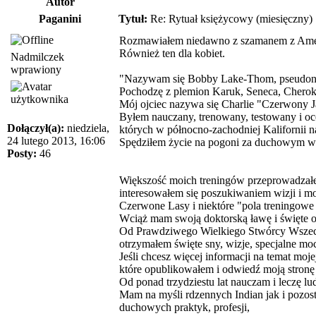
Autor
Paganini
Tytuł:
Re: Rytuał księżycowy (miesięczny)
Rozmawiałem niedawno z szamanem z Amery
Również ten dla kobiet.
Nadmilczek
wprawiony
"Nazywam się Bobby Lake-Thom, pseudonim
Pochodzę z plemion Karuk, Seneca, Cherok
Mój ojciec nazywa się Charlie "Czerwony J
Byłem nauczany, trenowany, testowany i oc
Dołączył(a):
niedziela,
których w północno-zachodniej Kalifornii 
24 lutego 2013, 16:06
Spędziłem życie na pogoni za duchowym wzr
Posty:
46
Większość moich treningów przeprowadzałe
interesowałem się poszukiwaniem wizji i mo
Czerwone Lasy i niektóre "pola treningowe
Wciąż mam swoją doktorską ławę i święte oł
Od Prawdziwego Wielkiego Stwórcy Wszechś
otrzymałem święte sny, wizje, specjalne moc
Jeśli chcesz więcej informacji na temat moje
które opublikowałem i odwiedź moją stronę
Od ponad trzydziestu lat nauczam i leczę l
Mam na myśli rdzennych Indian jak i pozosta
duchowych praktyk, profesji,