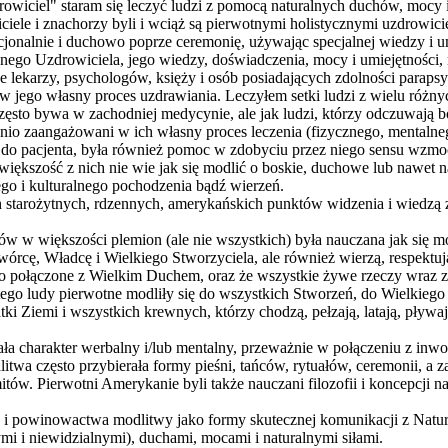
wiciel" staram się leczyć ludzi z pomocą naturalnych duchów, mocy i 
ciele i znachorzy byli i wciąż są pierwotnymi holistycznymi uzdrowici
ocjonalnie i duchowo poprze ceremonię, używając specjalnej wiedzy i u
nego Uzdrowiciela, jego wiedzy, doświadczenia, mocy i umiejętności,
cje lekarzy, psychologów, księży i osób posiadających zdolności paraps
w jego własny proces uzdrawiania. Leczyłem setki ludzi z wielu różny
ęsto bywa w zachodniej medycynie, ale jak ludzi, którzy odczuwają ból,
dnio zaangażowani w ich własny proces leczenia (fizycznego, mentaln
ę do pacjenta, była również pomoc w zdobyciu przez niego sensu wzmoc
e większość z nich nie wie jak się modlić o boskie, duchowe lub nawet
ego i kulturalnego pochodzenia bądź wierzeń.
ch starożytnych, rdzennych, amerykańskich punktów widzenia i wiedzą 
w w większości plemion (ale nie wszystkich) była nauczana jak się modl
órcę, Władcę i Wielkiego Stworzyciela, ale również wierzą, respektują
nio połączone z Wielkim Duchem, oraz że wszystkie żywe rzeczy wraz 
tego ludy pierwotne modliły się do wszystkich Stworzeń, do Wielkieg
Ziemi i wszystkich krewnych, którzy chodzą, pełzają, latają, pływają
 charakter werbalny i/lub mentalny, przeważnie w połączeniu z inwoka
twa często przybierała formy pieśni, tańców, rytuałów, ceremonii, a 
tów. Pierwotni Amerykanie byli także nauczani filozofii i koncepcji
ia i powinowactwa modlitwy jako formy skutecznej komunikacji z Natur
i i niewidzialnymi), duchami, mocami i naturalnymi siłami.