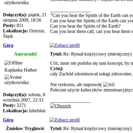
_________________
Dołączył(a):
piątek, 21
"Can you hear the Spirits of the Earth can y
sierpnia 2009, 18:56
Can you hear the Spirits of the Earth can yo
Posty:
811
Can you hear the Spirits of the Earth?
Lokalizacja:
Orzesze,
Can you hear them call, can you hear them
Śląsk
Góra
Amvaradel
Tytuł:
Re: Rytuał księżycowy (miesięczny)
Cóż, mnie nie podoba się sam koncept, by mi
Cytuj:
Kapłanka Hathor
cały Zachód zdominował usługi zdrowotne, 
Nie rzekomo, ale naprawdę
Polecam użycie kubeczków menstruacyjnych
Dołączył(a):
sobota, 8
września 2007, 22:33
_________________
Posty:
3271
Lokalizacja:
lubelskie
Góra
Żmisław Trygławic
Tytuł:
Re: Rytuał księżycowy (miesięczny)