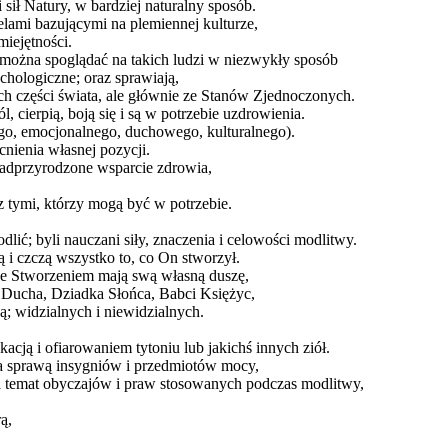
sił Natury, w bardziej naturalny sposób.
elami bazującymi na plemiennej kulturze,
miejętności.
 można spoglądać na takich ludzi w niezwykły sposób
ychologiczne; oraz sprawiają,
ch części świata, ale głównie ze Stanów Zjednoczonych.
 cierpią, boją się i są w potrzebie uzdrowienia.
ego, emocjonalnego, duchowego, kulturalnego).
nienia własnej pozycji.
 nadprzyrodzone wsparcie zdrowia,
z tymi, którzy mogą być w potrzebie.
ić; byli nauczani siły, znaczenia i celowości modlitwy.
 i czczą wszystko to, co On stworzył.
ze Stworzeniem mają swą własną duszę,
o Ducha, Dziadka Słońca, Babci Księżyc,
; widzialnych i niewidzialnych.
cją i ofiarowaniem tytoniu lub jakichś innych ziół.
za sprawą insygniów i przedmiotów mocy,
 na temat obyczajów i praw stosowanych podczas modlitwy,
ą,