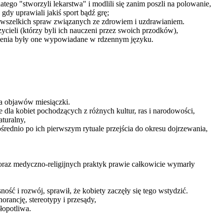
atego "stworzyli lekarstwa" i modlili się zanim poszli na polowanie,
dy uprawiali jakiś sport bądź grę;
m wszelkich spraw związanych ze zdrowiem i uzdrawianiem.
cieli (którzy byli ich nauczeni przez swoich przodków),
zenia były one wypowiadane w rdzennym języku.
a objawów miesiączki.
e dla kobiet pochodzących z różnych kultur, ras i narodowości,
turalny,
rednio po ich pierwszym rytuale przejścia do okresu dojrzewania,
oraz medyczno-religijnych praktyk prawie całkowicie wymarły
 i rozwój, sprawił, że kobiety zaczęły się tego wstydzić.
rancję, stereotypy i przesądy,
łopotliwa.