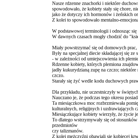
Nasze rdzenne znachorki i niektóre duchown
spowodowało, że kobiety stały się chore, ni
jako że dotyczy ich hormonów i żeńskich o
Z kolei to spowodowało mentalno-emocjonal
W podstawowej terminologii i odnosząc się 
W dawnych czasach mogły chodzić do "ksi
Miały powstrzymać się od domowych prac, s
Były na specjalnej diecie składającej się 
- w zależności od umiejscowienia ich plemie
Rdzenne kobiety, których plemiona znajdo
jadły kukurydzianą zupę na czczo; niektór
czczo.
Starały się żyć wedle kodu duchowych praw 
Dla przykładu, nie uczestniczyły w świętych
Nauczano je, że podczas tego okresu posiada
Ta miesiączkowa moc rozbrzmiewała pomięd
kulturalnych, religijnych i uzdrawiających c
Miesiączkujące kobiety wierzyły, że życie 
To dlatego wstrzymywały się od stosunków 
przedmiotów
czy talizmanów.
Z kolei mężczyźni obawiali się kobiecej krw