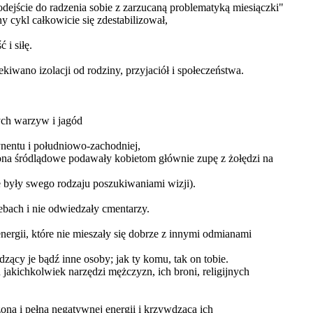
dejście do radzenia sobie z zarzucaną problematyką miesiączki"
y cykl całkowicie się zdestabilizował,
i siłę.
iwano izolacji od rodziny, przyjaciół i społeczeństwa.
wych warzyw i jagód
nentu i południowo-zachodniej,
iona śródlądowe podawały kobietom głównie zupę z żołędzi na
e były swego rodzaju poszukiwaniami wizji).
zebach i nie odwiedzały cmentarzy.
gii, które nie mieszały się dobrze z innymi odmianami
ący je bądź inne osoby; jak ty komu, tak on tobie.
akichkolwiek narzędzi mężczyzn, ich broni, religijnych
zoną i pełną negatywnej energii i krzywdzącą ich