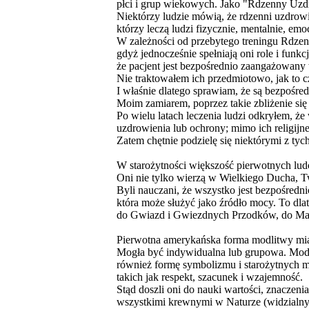
płci i grup wiekowych. Jako "Rdzenny Uzdro
Niektórzy ludzie mówią, że rdzenni uzdrowi
którzy leczą ludzi fizycznie, mentalnie, em
W zależności od przebytego treningu Rdzen
gdyż jednocześnie spełniają oni role i funk
że pacjent jest bezpośrednio zaangażowany 
Nie traktowałem ich przedmiotowo, jak to cz
I właśnie dlatego sprawiam, że są bezpośre
Moim zamiarem, poprzez takie zbliżenie si
Po wielu latach leczenia ludzi odkryłem, ż
uzdrowienia lub ochrony; mimo ich religijn
Zatem chętnie podzielę się niektórymi z ty
W starożytności większość pierwotnych ludó
Oni nie tylko wierzą w Wielkiego Ducha, Tw
Byli nauczani, że wszystko jest bezpośred
która może służyć jako źródło mocy. To dla
do Gwiazd i Gwiezdnych Przodków, do Matki 
Pierwotna amerykańska forma modlitwy miała
Mogła być indywidualna lub grupowa. Modli
również formę symbolizmu i starożytnych mi
takich jak respekt, szacunek i wzajemność.
Stąd doszli oni do nauki wartości, znaczen
wszystkimi krewnymi w Naturze (widzialnym