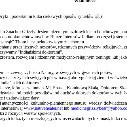
Wiadomość
ki i podesłał mi kilka ciekawych opisów rytuałów
 Znachor Grizzly. Jestem rdzennym uzdrowicielem i duchowym nauczy
ee - udokumentowanych w Biurze Interesów Indian; po części jestem 
astrząb" Thom i jest pełnokrwistym znachorem.
eniany przez licznych nestorów, rdzennych przywódców religijnych, z
nazywamy "Indiańskimi doktorami".
ostem, rozwojem i rdzennym medyczno-religijnym treningu; lub jakby
m na zewnątrz, blisko Natury, w świętych wigwamach potów,
cy na szczytach świętych gór w naszej aborygeńskiej ziemi i w świętyc
 Indiańskich doktorów".
tarze, które łączą mnie z Mt. Shasta, Kominową Skałą, Doktorem Skał
wiata, od moich przodków, od duchów dobrych doktorów w tych świę
e i uzdrawiające dary.
j autentyczności, kulturalno-plemiennego statusu, wiedzy, doświadczenia 
 internetową:
www.nativehealer.net
lub
medicinegrizzlybear@yahoo.c
udzi z różnych warstw społecznych.
łych ludzi, tych mieszkających w rezerwatach i tych z miast; ludzi różn