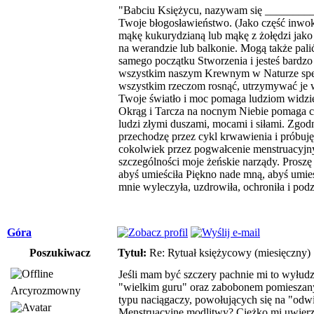
"Babciu Księżycu, nazywam się ____________
Twoje błogosławieństwo. (Jako część inwoka
mąkę kukurydzianą lub mąkę z żołędzi ja
na werandzie lub balkonie. Mogą także pal
samego początku Stworzenia i jesteś bard
wszystkim naszym Krewnym w Naturze specja
wszystkim rzeczom rosnąć, utrzymywać je w
Twoje światło i moc pomaga ludziom widzieć
Okrąg i Tarcza na nocnym Niebie pomaga ch
ludzi złymi duszami, mocami i siłami. Zgodn
przechodzę przez cykl krwawienia i próbuję
cokolwiek przez pogwałcenie menstruacyjny
szczególności moje żeńskie narządy. Prosz
abyś umieściła Piękno nade mną, abyś umi
mnie wyleczyła, uzdrowiła, ochroniła i pod
Góra
Poszukiwacz
Tytuł:
Re: Rytuał księżycowy (miesięczny)
Jeśli mam być szczery pachnie mi to wyłu
"wielkim guru" oraz zabobonem pomieszanym
Arcyrozmowny
typu naciągaczy, powołujących się na "odw
Menstruacyjne modlitwy? Ciężko mi uwierzy