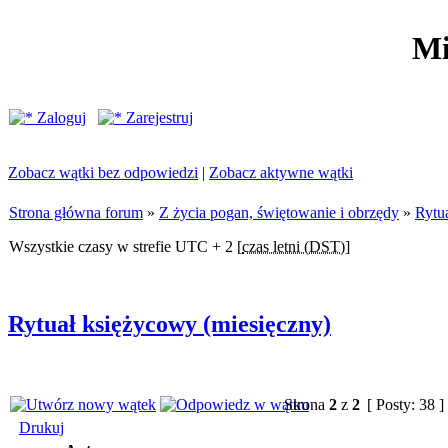
Mi
Zaloguj
Zarejestruj
Zobacz wątki bez odpowiedzi
|
Zobacz aktywne wątki
Strona główna forum
»
Z życia pogan, świętowanie i obrzędy
»
Rytua
Wszystkie czasy w strefie UTC + 2 [
czas letni (DST)
]
Rytuał księżycowy (miesięczny)
Strona
2
z
2
[ Posty: 38 ]
Drukuj