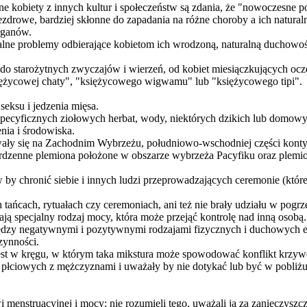
e kobiety z innych kultur i społeczeństw są zdania, że "nowoczesne po
ezdrowe, bardziej skłonne do zapadania na różne choroby a ich naturaln
rganów.
ne problemy odbierające kobietom ich wrodzoną, naturalną duchowość 
do starożytnych zwyczajów i wierzeń, od kobiet miesiączkujących oczek
ężycowej chaty", "księżycowego wigwamu" lub "księżycowego tipi".
eksu i jedzenia mięsa.
ze specyficznych ziołowych herbat, wody, niektórych dzikich lub domo
nia i środowiska.
wały się na Zachodnim Wybrzeżu, południowo-wschodniej części konty
e rdzenne plemiona położone w obszarze wybrzeża Pacyfiku oraz plem
by chronić siebie i innych ludzi przeprowadzających ceremonie (któr
 tańcach, rytuałach czy ceremoniach, ani też nie brały udziału w pogr
ją specjalny rodzaj mocy, która może przejąć kontrolę nad inną osobą.
zy negatywnymi i pozytywnymi rodzajami fizycznych i duchowych ener
zynności.
jest w kręgu, w którym taka mikstura może spowodować konflikt krzywdz
płciowych z mężczyznami i uważały by nie dotykać lub być w pobliżu j
i menstruacyjnej i mocy; nie rozumieli tego, uważali ją za zanieczyszc