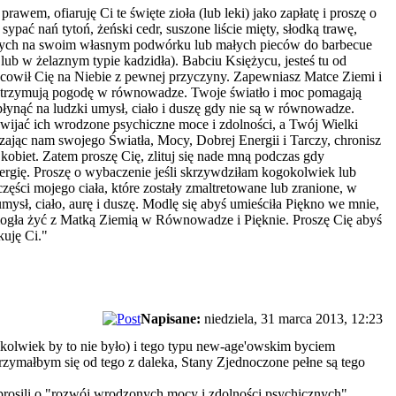
em, ofiaruję Ci te święte zioła (lub leki) jako zapłatę i proszę o
pać nań tytoń, żeński cedr, suszone liście mięty, słodką trawę,
owych na swoim własnym podwórku lub małych pieców do barbecue
b w żelaznym typie kadzidła). Babciu Księżycu, jesteś tu od
cowił Cię na Niebie z pewnej przyczyny. Zapewniasz Matce Ziemi i
c utrzymują pogodę w równowadze. Twoje światło i moc pomagają
ynąć na ludzki umysł, ciało i duszę gdy nie są w równowadze.
zwijać ich wrodzone psychiczne moce i zdolności, a Twój Wielki
ając nam swojego Światła, Mocy, Dobrej Energii i Tarczy, chronisz
kobiet. Zatem proszę Cię, zlituj się nade mną podczas gdy
nergię. Proszę o wybaczenie jeśli skrzywdziłam kogokolwiek lub
ści mojego ciała, które zostały zmaltretowane lub zranione, w
sł, ciało, aurę i duszę. Modlę się abyś umieściła Piękno we mnie,
mogła żyć z Matką Ziemią w Równowadze i Pięknie. Proszę Cię abyś
kuję Ci."
Napisane:
niedziela, 31 marca 2013, 12:23
olwiek by to nie było) i tego typu new-age'owskim byciem
zymałbym się od tego z daleka, Stany Zjednoczone pełne są tego
prosili o "rozwój wrodzonych mocy i zdolności psychicznych".