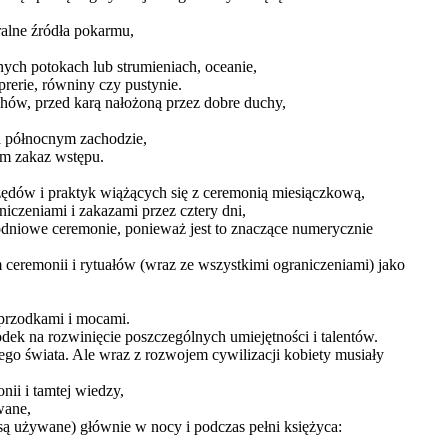
ralne źródła pokarmu,
ych potokach lub strumieniach, oceanie,
prerie, równiny czy pustynie.
chów, przed karą nałożoną przez dobre duchy,
 na północnym zachodzie,
am zakaz wstępu.
ędów i praktyk wiążących się z ceremonią miesiączkową,
iczeniami i zakazami przez cztery dni,
iodniowe ceremonie, ponieważ jest to znaczące numerycznie
ceremonii i rytuałów (wraz ze wszystkimi ograniczeniami) jako
 przodkami i mocami.
odek na rozwinięcie poszczególnych umiejętności i talentów.
ego świata. Ale wraz z rozwojem cywilizacji kobiety musiały
nii i tamtej wiedzy,
wane,
 są używane) głównie w nocy i podczas pełni księżyca: