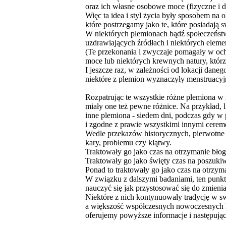
oraz ich własne osobowe moce (fizyczne i 
Więc ta idea i styl życia były sposobem na
które postrzegamy jako te, które posiadają 
W niektórych plemionach bądź społeczeństwa
uzdrawiających źródłach i niektórych elemen
(Te przekonania i zwyczaje pomagały w ochr
moce lub niektórych krewnych natury, którzy
I jeszcze raz, w zależności od lokacji dane
niektóre z plemion wyznaczyły menstruacyjn
Rozpatrując te wszystkie różne plemiona w
miały one też pewne różnice. Na przykład, 
inne plemiona - siedem dni, podczas gdy w 
i zgodne z prawie wszystkimi innymi ceremo
Wedle przekazów historycznych, pierwotne 
kary, problemu czy klątwy.
Traktowały go jako czas na otrzymanie bło
Traktowały go jako święty czas na poszukiw
Ponad to traktowały go jako czas na otrzym
W związku z dalszymi badaniami, ten punkt 
nauczyć się jak przystosować się do zmieni
Niektóre z nich kontynuowały tradycję w swo
a większość współczesnych nowoczesnych kob
oferujemy powyższe informacje i następując