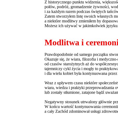
Z historycznego punktu widzenia, większość 
połów, podróż, gromadzenie żywności, wody,
i za każdym razem podczas świętych tańców
Zatem stworzyłem listę swoich własnych mod
a niektóre modlitwy zmieniłem by dopasow
Możesz ich używać w jakimkolwiek języku
Modlitwa i ceremoni
Prawdopodobnie od samego początku stworze
Okazuje się, że wiara, filozofia i medyczno
od czasów starożytnych aż do współczesnych
tajemniczy cykl życia i mogły to praktykow
i dla wielu kobiet była kontynuowana przez
Wraz z upływem czasu niektóre społeczeństw
wiara, wiedza i praktyki przeprowadzania 
lub zostały stłumione, zatajone bądź uważan
Negatywny stosunek utrwalony głównie prze
W końcu wartość kontynuowania ceremonii, w
a cały Zachód zdominował usługi zdrowotne,