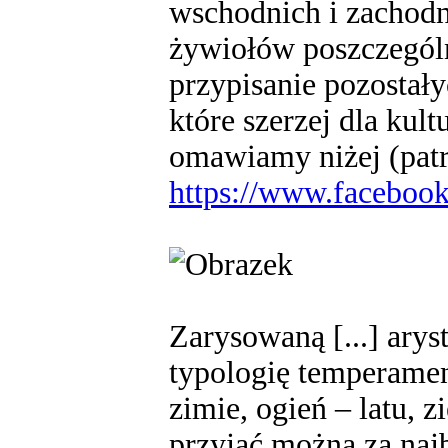
wschodnich i zachodn
żywiołów poszczegól
przypisanie pozostały
które szerzej dla kul
omawiamy niżej (pat
https://www.faceboo
Zarysowaną [...] ary
typologię temperamen
zimie, ogień – latu, z
przyjąć można za naj