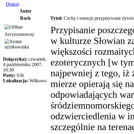
Drukuj
Autor
Rork
Tytuł:
Cechy i esencje przypisywane żywi
Przypisanie poszcze
Arcyrozmowny
w kulturze Słowian z
większości rozmaityc
Dołączył(a):
czwartek,
ezoterycznych [w tym
4 października 2007,
10:30
najpewniej z tego, iż
Posty:
636
Lokalizacja:
Wilkowo
mierze opierają się n
odpowiadających wa
śródziemnomorskiego.
odzwierciedlenia w i
szczególnie na teren