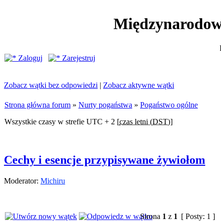
Międzynarodow
Zaloguj
Zarejestruj
Zobacz wątki bez odpowiedzi
|
Zobacz aktywne wątki
Strona główna forum
»
Nurty pogaństwa
»
Pogaństwo ogólne
Wszystkie czasy w strefie UTC + 2 [
czas letni (DST)
]
Cechy i esencje przypisywane żywiołom
Moderator:
Michiru
Strona
1
z
1
[ Posty: 1 ]