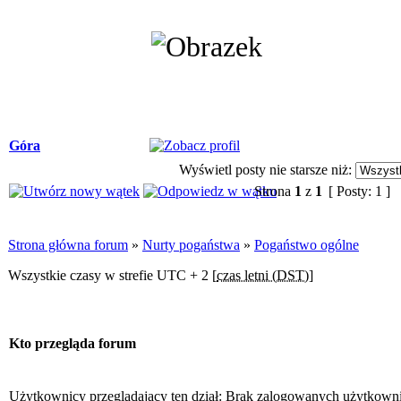
Góra
Wyświetl posty nie starsze niż:
Strona
1
z
1
[ Posty: 1 ]
Strona główna forum
»
Nurty pogaństwa
»
Pogaństwo ogólne
Wszystkie czasy w strefie UTC + 2 [
czas letni (DST)
]
Kto przegląda forum
Użytkownicy przeglądający ten dział: Brak zalogowanych użytkown