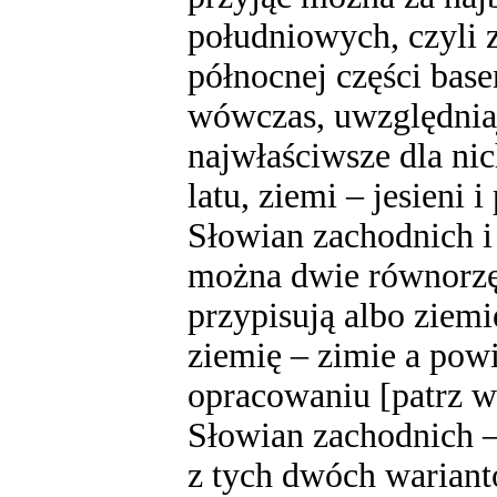
południowych, czyli 
północnej części ba
wówczas, uwzględniaj
najwłaściwsze dla nic
latu, ziemi – jesieni 
Słowian zachodnich i
można dwie równorzęd
przypisują albo ziemię
ziemię – zimie a powi
opracowaniu [patrz wy
Słowian zachodnich –
z tych dwóch wariantó