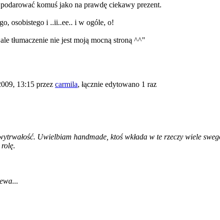
bo podarować komuś jako na prawdę ciekawy prezent.
 osobistego i ..ii..ee.. i w ogóle, o!
ale tłumaczenie nie jest moją mocną stroną ^^"
2009, 13:15 przez
carmila
, łącznie edytowano 1 raz
wytrwałość. Uwielbiam handmade, ktoś wkłada w te rzeczy wiele swego
rolę.
ewa...