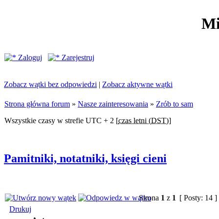
Mi
Zaloguj
Zarejestruj
Zobacz wątki bez odpowiedzi
|
Zobacz aktywne wątki
Strona główna forum
»
Nasze zainteresowania
»
Zrób to sam
Wszystkie czasy w strefie UTC + 2 [
czas letni (DST)
]
Pamitniki, notatniki, księgi cieni
Strona
1
z
1
[ Posty: 14 ]
Drukuj