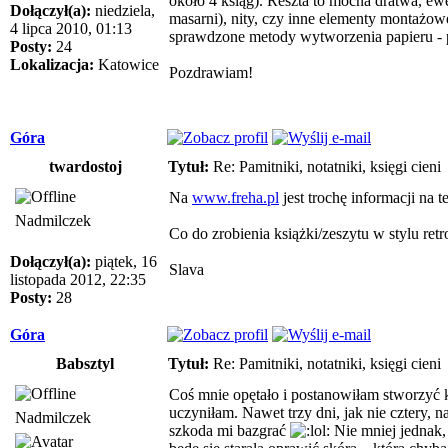
około 4 ksiąg). Reszta to mocna dratwa, ew
Dołączył(a):
niedziela,
masarni), nity, czy inne elementy montażowe 
4 lipca 2010, 01:13
sprawdzone metody wytworzenia papieru - p
Posty:
24
Lokalizacja:
Katowice
Pozdrawiam!
Góra
twardostoj
Tytuł:
Re: Pamitniki, notatniki, księgi cieni
Na
www.freha.pl
jest trochę informacji na 
Nadmilczek
Co do zrobienia książki/zeszytu w stylu r
Dołączył(a):
piątek, 16
Slava
listopada 2012, 22:35
Posty:
28
Góra
Babsztyl
Tytuł:
Re: Pamitniki, notatniki, księgi cieni
Coś mnie opętało i postanowiłam stworzyć 
uczyniłam. Nawet trzy dni, jak nie cztery, 
Nadmilczek
szkoda mi bazgrać
Nie mniej jednak, 