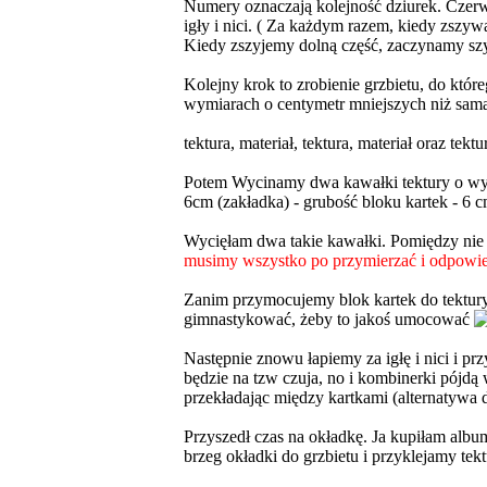
Numery oznaczają kolejność dziurek. Czerwo
igły i nici. ( Za każdym razem, kiedy zszyw
Kiedy zszyjemy dolną część, zaczynamy szy
Kolejny krok to zrobienie grzbietu, do któ
wymiarach o centymetr mniejszych niż sama 
tektura, materiał, tektura, materiał oraz tektu
Potem Wycinamy dwa kawałki tektury o wy
6cm (zakładka) - grubość bloku kartek - 6 
Wycięłam dwa takie kawałki. Pomiędzy nie w
musimy wszystko po przymierzać i odpowiedni
Zanim przymocujemy blok kartek do tektury 
gimnastykować, żeby to jakoś umocować
Następnie znowu łapiemy za igłę i nici i pr
będzie na tzw czuja, no i kombinerki pójdą
przekładając między kartkami (alternatyw
Przyszedł czas na okładkę. Ja kupiłam alb
brzeg okładki do grzbietu i przyklejamy tekt