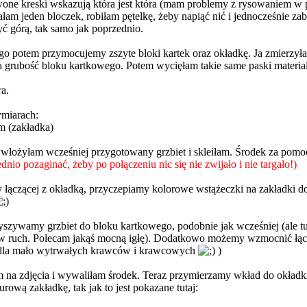
ne kreski wskazują która jest która (mam problemy z rysowaniem w pa
ałam jeden bloczek, robiłam pętelkę, żeby napiąć nić i jednocześnie zab
ć górą, tak samo jak poprzednio.
rego potem przymocujemy zszyte bloki kartek oraz okładkę. Ja zmierzył
grubość bloku kartkowego. Potem wycięłam takie same paski materiału
ra.
miarach:
cm (zakładka)
łożyłam wcześniej przygotowany grzbiet i skleiłam. Środek za pomocą
o pozaginać, żeby po połączeniu nic się nie zwijało i nie targało!)
łączącej z okładką, przyczepiamy kolorowe wstążeczki na zakładki do
zyszywamy grzbiet do bloku kartkowego, podobnie jak wcześniej (ale tuta
 w ruch. Polecam jakąś mocną igłę). Dodatkowo możemy wzmocnić łącze
a dla mało wytrwałych krawców i krawcowych
)
um na zdjęcia i wywaliłam środek. Teraz przymierzamy wkład do okła
urową zakładkę, tak jak to jest pokazane tutaj: