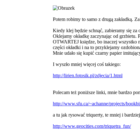
Potem robimy to samo z drugą zakładką. Zab
Kiedy klej będzie schnąć, zabieramy się z
Oklejamy okładkę zaczynając od grzbietu. 
OTWARTEJ księdze, bo inaczej wszystko na
części okładki i na to przyklejamy ozdobio
Mnie udało się kupić czarny papier imitują
I wyszło mniej więcej coś takiego:
http://lirien.fotosik.pl/zdjecia/1.html
Polecam też poniższe linki, mnie bardzo p
http://www.sfu.ca/~achanne/projects/bookbi
a tu jak rysować triquerty, te mniej i bardz
http://www.geocities.com/triquetra_fun/