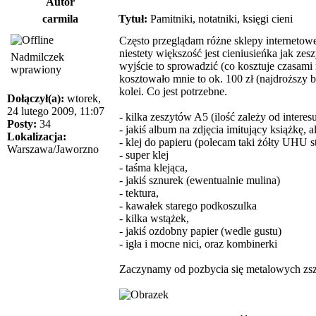
Autor
carmila
Tytuł:
Pamitniki, notatniki, księgi cieni
Często przeglądam różne sklepy internetow
niestety większość jest cieniusieńka jak ze
Nadmilczek
wyjście to sprowadzić (co kosztuje czasami
wprawiony
kosztowało mnie to ok. 100 zł (najdroższy b
kolei. Co jest potrzebne.
Dołączył(a):
wtorek,
24 lutego 2009, 11:07
- kilka zeszytów A5 (ilość zależy od interes
Posty:
34
- jakiś album na zdjęcia imitujący książkę, a
Lokalizacja:
- klej do papieru (polecam taki żółty UHU s
Warszawa/Jaworzno
- super klej
- taśma klejąca,
- jakiś sznurek (ewentualnie mulina)
- tektura,
- kawałek starego podkoszulka
- kilka wstążek,
- jakiś ozdobny papier (wedle gustu)
- igła i mocne nici, oraz kombinerki
Zaczynamy od pozbycia się metalowych zszyw