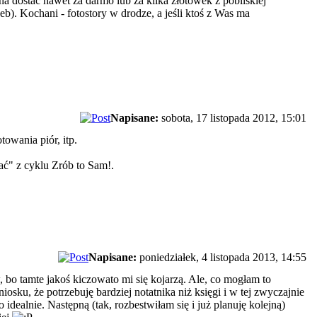
a dostać nawet za darmo lub za kilka złotówek z pobliskiej
eb). Kochani - fotostory w drodze, a jeśli ktoś z Was ma
Napisane:
sobota, 17 listopada 2012, 15:01
towania piór, itp.
ć" z cyklu Zrób to Sam!.
Napisane:
poniedziałek, 4 listopada 2013, 14:55
bo tamte jakoś kiczowato mi się kojarzą. Ale, co mogłam to
osku, że potrzebuję bardziej notatnika niż księgi i w tej zwyczajnie
idealnie. Następną (tak, rozbestwiłam się i już planuję kolejną)