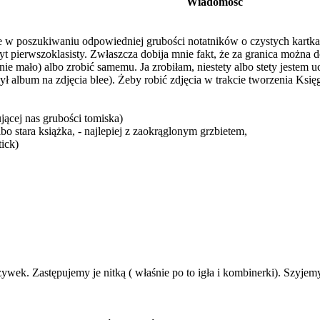
Wiadomość
e w poszukiwaniu odpowiedniej grubości notatników o czystych kartk
szyt pierwszoklasisty. Zwłaszcza dobija mnie fakt, że za granica można
 nie mało) albo zrobić samemu. Ja zrobiłam, niestety albo stety jeste
ył album na zdjęcia blee). Żeby robić zdjęcia w trakcie tworzenia Księ
ującej nas grubości tomiska)
lbo stara książka, - najlepiej z zaokrąglonym grzbietem,
tick)
ek. Zastępujemy je nitką ( właśnie po to igła i kombinerki). Szyjem