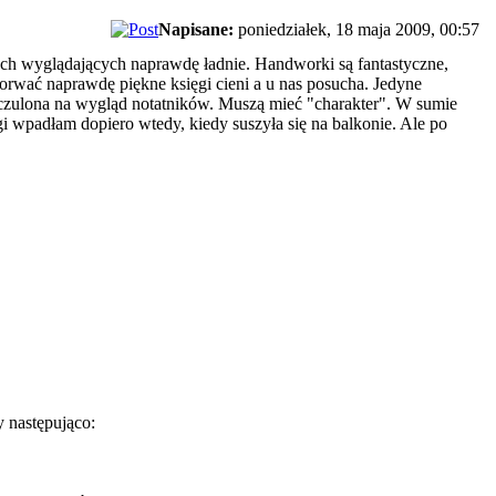
Napisane:
poniedziałek, 18 maja 2009, 00:57
ach wyglądających naprawdę ładnie. Handworki są fantastyczne,
 dorwać naprawdę piękne księgi cieni a u nas posucha. Jedyne
m uczulona na wygląd notatników. Muszą mieć "charakter". W sumie
gi wpadłam dopiero wtedy, kiedy suszyła się na balkonie. Ale po
y następująco: