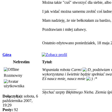
Można takie "cuś" stworzyć dla siebie, al
I jak widać można samemu zrobić coś ładnego,
Mam nadzieję, że nie bełkotałam za bardzo, 
Pozdrawiam i miłej zabawy.
Ostatnio edytowano poniedziałek, 18 maja 
Góra
Nefrestim
Tytuł:
Wspaniała robota Carmi
, podziwiam 
wykorzystana i świetnie będzie spełniać swa 
Rozmowny
Eś naucz mnie, naucz mnie
:*
_________________
Słychać szepty Błękitnego Nieba. Ziemia śpi
Dołączył(a):
sobota, 6
października 2007,
19:29
Posty:
92