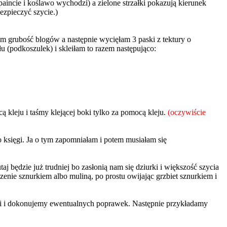
incie i koślawo wychodzi) a zielone strzałki pokazują kierunek
ezpieczyć szycie.)
am grubość blogów a następnie wycięłam 3 paski z tektury o
 (podkoszulek) i skleiłam to razem następująco:
 kleju i taśmy klejącej boki tylko za pomocą kleju.
(oczywiście
 księgi. Ja o tym zapomniałam i potem musiałam się
j będzie już trudniej bo zasłonią nam się dziurki i większość szycia
nie sznurkiem albo muliną, po prostu owijając grzbiet sznurkiem i
dki i dokonujemy ewentualnych poprawek. Następnie przykładamy