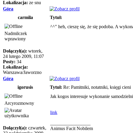
Lokalizacja:
ze snu
Góra
carmila
Tytuł:
^^" heh, cieszę się, że się podoba. A wykonan
Nadmilczek
wprawiony
Dołączył(a):
wtorek,
24 lutego 2009, 11:07
Posty:
34
Lokalizacja:
Warszawa/Jaworzno
Góra
igorusis
Tytuł:
Re: Pamitniki, notatniki, księgi cieni
Jak kogos interesuje wykonanie samodzielni
Arcyrozmowny
link
_________________
Dołączył(a):
czwartek,
Animus Facit Nobilem