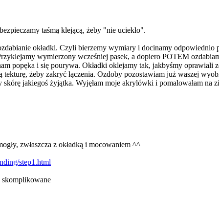
ezpieczamy taśmą klejącą, żeby "nie uciekło".
a ozdabianie okładki. Czyli bierzemy wymiary i docinamy odpowiednio
Przyklejamy wymierzony wcześniej pasek, a dopiero POTEM ozdabiamy 
m popęka i się pourywa. Okładki oklejamy tak, jakbyśmy oprawiali z
ną tekturę, żeby zakryć łączenia. Ozdoby pozostawiam już waszej wyob
cy skórę jakiegoś żyjątka. Wyjęłam moje akrylówki i pomalowałam na z
omogły, zwłaszcza z okładką i mocowaniem ^^
nding/step1.html
iej skomplikowane