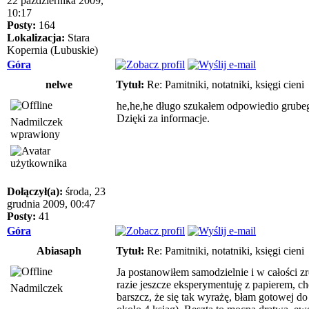
22 października 2009,
10:17
Posty:
164
Lokalizacja:
Stara
Kopernia (Lubuskie)
Góra
nelwe
Tytuł:
Re: Pamitniki, notatniki, księgi cieni
he,he,he długo szukałem odpowiedio grubeg
Dzięki za informacje.
Nadmilczek
wprawiony
Dołączył(a):
środa, 23
grudnia 2009, 00:47
Posty:
41
Góra
Abiasaph
Tytuł:
Re: Pamitniki, notatniki, księgi cieni
Ja postanowiłem samodzielnie i w całości zr
razie jeszcze eksperymentuję z papierem, ch
Nadmilczek
barszcz, że się tak wyrażę, błam gotowej 