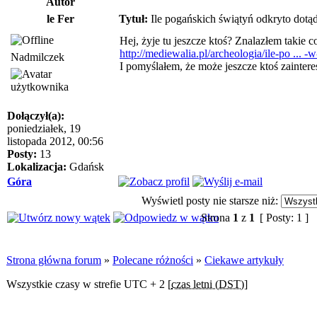
Autor
le Fer
Tytuł:
Ile pogańskich świątyń odkryto dotą
Hej, żyje tu jeszcze ktoś? Znalazłem takie c
http://mediewalia.pl/archeologia/ile-po ... -w
Nadmilczek
I pomyślałem, że może jeszcze ktoś zaintere
Dołączył(a):
poniedziałek, 19
listopada 2012, 00:56
Posty:
13
Lokalizacja:
Gdańsk
Góra
Wyświetl posty nie starsze niż:
Strona
1
z
1
[ Posty: 1 ]
Strona główna forum
»
Polecane różności
»
Ciekawe artykuły
Wszystkie czasy w strefie UTC + 2 [
czas letni (DST)
]