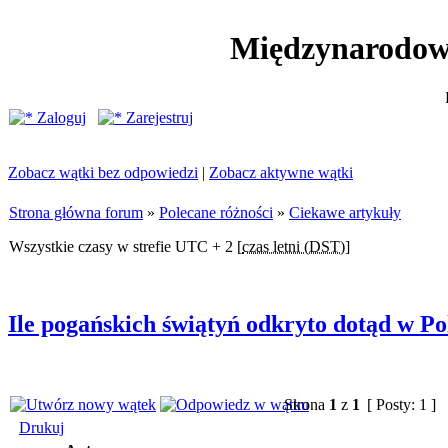
Międzynarodow
Zaloguj
Zarejestruj
Zobacz wątki bez odpowiedzi
|
Zobacz aktywne wątki
Strona główna forum
»
Polecane różności
»
Ciekawe artykuły
Wszystkie czasy w strefie UTC + 2 [
czas letni (DST)
]
Ile pogańskich świątyń odkryto dotąd w Po
Strona
1
z
1
[ Posty: 1 ]
Drukuj