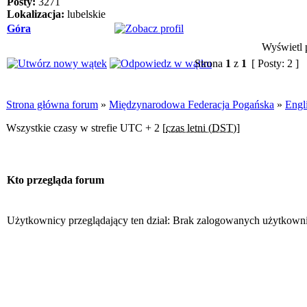
Posty:
3271
Lokalizacja:
lubelskie
Góra
Wyświetl p
Strona
1
z
1
[ Posty: 2 ]
Strona główna forum
»
Międzynarodowa Federacja Pogańska
»
Engl
Wszystkie czasy w strefie UTC + 2 [
czas letni (DST)
]
Kto przegląda forum
Użytkownicy przeglądający ten dział: Brak zalogowanych użytkowni