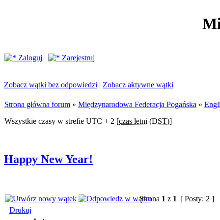
Mi
Zaloguj
Zarejestruj
Zobacz wątki bez odpowiedzi
|
Zobacz aktywne wątki
Strona główna forum
»
Międzynarodowa Federacja Pogańska
»
Engl
Wszystkie czasy w strefie UTC + 2 [
czas letni (DST)
]
Happy New Year!
Strona
1
z
1
[ Posty: 2 ]
Drukuj