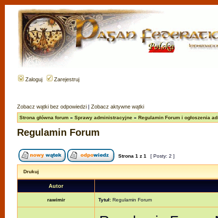
Zaloguj
Zarejestruj
Zobacz wątki bez odpowiedzi
|
Zobacz aktywne wątki
Strona główna forum
»
Sprawy administracyjne
»
Regulamin Forum i ogłoszenia adm
Regulamin Forum
Strona
1
z
1
[ Posty: 2 ]
Drukuj
Autor
rawimir
Tytuł:
Regulamin Forum