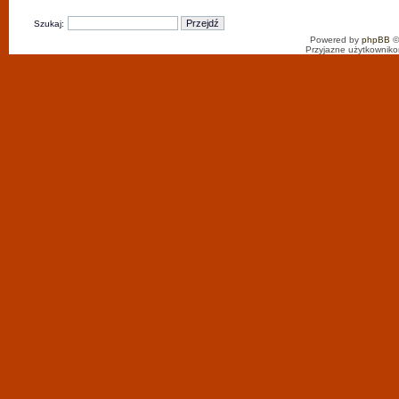
Szukaj:
Powered by
phpBB
©
Przyjazne użytkowniko