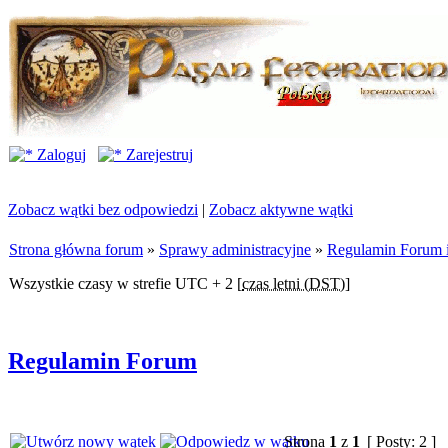
Zaloguj
Zarejestruj
Zobacz wątki bez odpowiedzi
|
Zobacz aktywne wątki
Strona główna forum
»
Sprawy administracyjne
»
Regulamin Forum i 
Wszystkie czasy w strefie UTC + 2 [
czas letni (DST)
]
Regulamin Forum
Strona
1
z
1
[ Posty: 2 ]