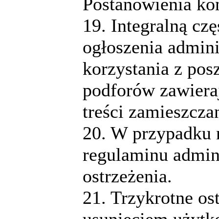
Postanowienia k
19. Integralną cz
ogłoszenia admini
korzystania z pos
podforów zawiera
treści zamieszcza
20. W przypadku n
regulaminu admini
ostrzeżenia.
21. Trzykrotne os
usunięciem użytk