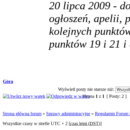
20 lipca 2009 - d
ogłoszeń, apelii,
kolejnych punktów
punktów 19 i 21 i
Góra
Wyświetl posty nie starsze niż:
Strona
1
z
1
[ Posty: 2 ]
Strona główna forum
»
Sprawy administracyjne
»
Regulamin Forum i 
Wszystkie czasy w strefie UTC + 2 [
czas letni (DST)
]