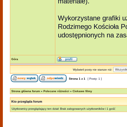
materiale).
Wykorzystane grafiki 
Rodzimego Kościoła Po
udostępnionych na zasa
Góra
Wyświetl posty nie starsze niż:
Strona
1
z
1
[ Posty: 1 ]
Strona główna forum
»
Polecane różności
»
Ciekawe filmy
Kto przegląda forum
Użytkownicy przeglądający ten dział: Brak zalogowanych użytkowników i 1 gość