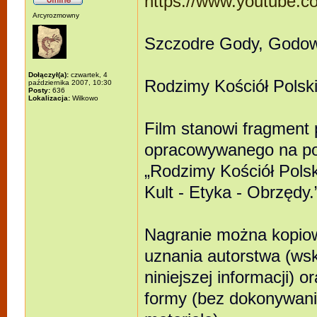
https://www.youtube
Arcyrozmowny
Szczodre Gody, Godow
Dołączył(a):
czwartek, 4
Rodzimy Kościół Polsk
października 2007, 10:30
Posty:
636
Lokalizacja:
Wilkowo
Film stanowi fragment
opracowywanego na po
„Rodzimy Kościół Polski
Kult - Etyka - Obrzędy
Nagranie można kopio
uznania autorstwa (wsk
niniejszej informacji)
formy (bez dokonywani