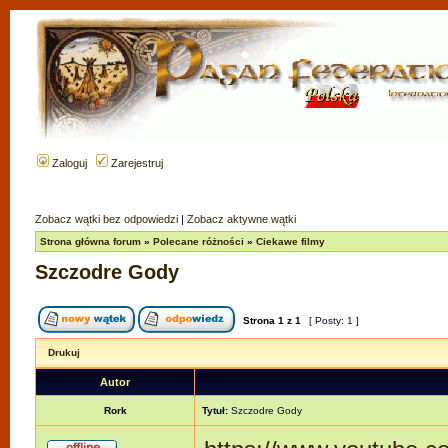
Zaloguj
Zarejestruj
Zobacz wątki bez odpowiedzi
|
Zobacz aktywne wątki
Strona główna forum
»
Polecane różności
»
Ciekawe filmy
Szczodre Gody
Strona
1
z
1
[ Posty: 1 ]
Drukuj
Autor
Rork
Tytuł:
Szczodre Gody