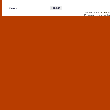
Szukaj:
Powered by
phpBB
©
Przyjazne użytkowniko