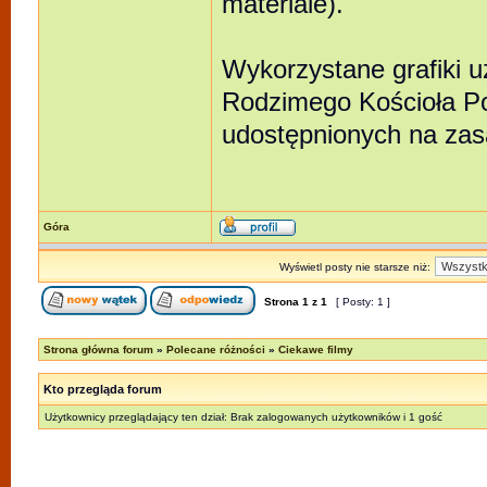
materiale).
Wykorzystane grafiki 
Rodzimego Kościoła Po
udostępnionych na zasa
Góra
Wyświetl posty nie starsze niż:
Strona
1
z
1
[ Posty: 1 ]
Strona główna forum
»
Polecane różności
»
Ciekawe filmy
Kto przegląda forum
Użytkownicy przeglądający ten dział: Brak zalogowanych użytkowników i 1 gość