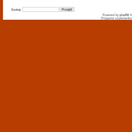
Szukaj:
Powered by
phpBB
©
Przyjazne użytkowniko