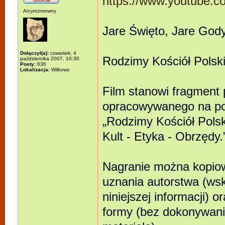
https://www.youtube
Arcyrozmowny
Jare Święto, Jare God
Dołączył(a):
czwartek, 4
Rodzimy Kościół Polsk
października 2007, 10:30
Posty:
636
Lokalizacja:
Wilkowo
Film stanowi fragment
opracowywanego na po
„Rodzimy Kościół Polski
Kult - Etyka - Obrzędy
Nagranie można kopio
uznania autorstwa (wsk
niniejszej informacji)
formy (bez dokonywani