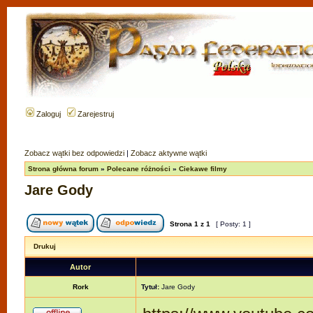
Zaloguj
Zarejestruj
Zobacz wątki bez odpowiedzi
|
Zobacz aktywne wątki
Strona główna forum
»
Polecane różności
»
Ciekawe filmy
Jare Gody
Strona
1
z
1
[ Posty: 1 ]
Drukuj
Autor
Rork
Tytuł:
Jare Gody