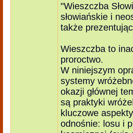
"Wieszczba Słowia
słowiańskie i ne
także prezentując
Wieszczba to ina
proroctwo.
W niniejszym op
systemy wróżebne
okazji głównej te
są praktyki wróż
kluczowe aspekt
odnośnie: losu i 