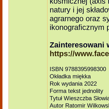
kosmicznej (axis 
natury i jej skła
agrarnego oraz sy
ikonograficznym 
Zainteresowani w
https://www.fa
ISBN 9788395998300
Okładka miękka
Rok wydania 2022
Forma tekst jednolity
Tytuł Wieszczba Słowi
Autor Ratomir Wilkows