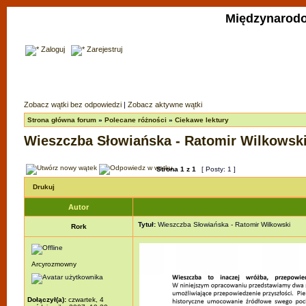
Międzynarodo
Zaloguj
Zarejestruj
Zobacz wątki bez odpowiedzi
|
Zobacz aktywne wątki
Strona główna forum
»
Polecane różności
»
Ciekawe lektury
Wieszczba Słowiańska - Ratomir Wilkowsk
Strona
1
z
1
[ Posty: 1 ]
Drukuj
Autor
Tytuł:
Wieszczba Słowiańska - Ratomir Wilkowski
Rork
Arcyrozmowny
Dołączył(a):
czwartek, 4