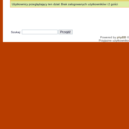
Użytkownicy przeglądający ten dział: Brak zalogowanych użytkowników i 2 gości
Szukaj:
Powered by
phpBB
©
Przyjazne użytkowniko