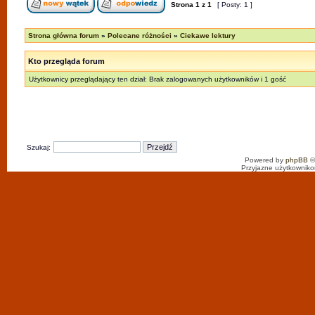
Strona
1
z
1
[ Posty: 1 ]
Strona główna forum
»
Polecane różności
»
Ciekawe lektury
Kto przegląda forum
Użytkownicy przeglądający ten dział: Brak zalogowanych użytkowników i 1 gość
Szukaj:
Powered by
phpBB
©
Przyjazne użytkowniko