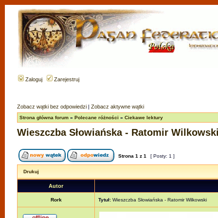
Zaloguj
Zarejestruj
Zobacz wątki bez odpowiedzi
|
Zobacz aktywne wątki
Strona główna forum
»
Polecane różności
»
Ciekawe lektury
Wieszczba Słowiańska - Ratomir Wilkowsk
Strona
1
z
1
[ Posty: 1 ]
Drukuj
Autor
Rork
Tytuł:
Wieszczba Słowiańska - Ratomir Wilkowski