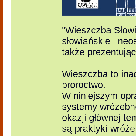
"Wieszczba Słowia
słowiańskie i ne
także prezentując
Wieszczba to ina
proroctwo.
W niniejszym op
systemy wróżebne
okazji głównej te
są praktyki wróż