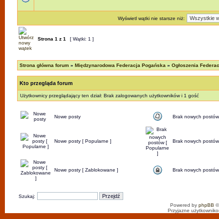
Wyświetl wątki nie starsze niż:
Strona
1
z
1
[ Wątki: 1 ]
Strona główna forum
»
Międzynarodowa Federacja Pogańska
»
Ogłoszenia Federac
Kto przegląda forum
Użytkownicy przeglądający ten dział: Brak zalogowanych użytkowników i 1 gość
Nowe posty
Brak nowych postów
Nowe posty [ Popularne ]
Brak nowych postów 
Nowe posty [ Zablokowane ]
Brak nowych postów
Szukaj:
Powered by
phpBB
©
Przyjazne użytkowniko