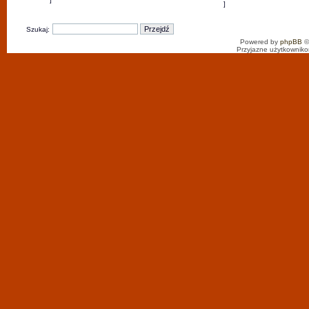
Szukaj:
Powered by
phpBB
©
Przyjazne użytkowniko