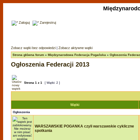
Międzynarodo
Zaloguj
Zarejestruj
Zobacz wątki bez odpowiedzi
|
Zobacz aktywne wątki
Strona główna forum
»
Międzynarodowa Federacja Pogańska
»
Ogłoszenia Federac
Ogłoszenia Federacji 2013
Strona
1
z
1
[ Wątki: 2 ]
Wątki
Ogłoszenia
WARSZAWSKIE POGANKA czyli warszawskie cykliczne
spotkania