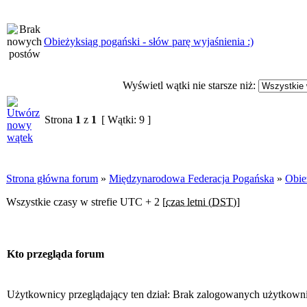
Obieżyksiąg pogański - słów parę wyjaśnienia :)
Wyświetl wątki nie starsze niż:
Strona
1
z
1
[ Wątki: 9 ]
Strona główna forum
»
Międzynarodowa Federacja Pogańska
»
Obie
Wszystkie czasy w strefie UTC + 2 [
czas letni (DST)
]
Kto przegląda forum
Użytkownicy przeglądający ten dział: Brak zalogowanych użytkowni