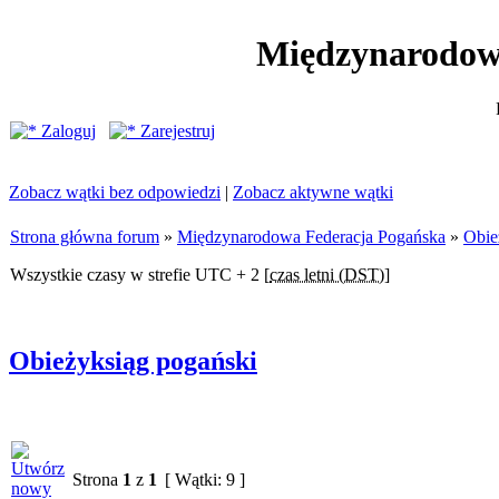
Międzynarodow
Zaloguj
Zarejestruj
Zobacz wątki bez odpowiedzi
|
Zobacz aktywne wątki
Strona główna forum
»
Międzynarodowa Federacja Pogańska
»
Obie
Wszystkie czasy w strefie UTC + 2 [
czas letni (DST)
]
Obieżyksiąg pogański
Strona
1
z
1
[ Wątki: 9 ]