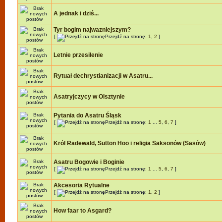
A jednak i dziś...
Tyr bogim najwazniejszym?
[
Przejdź na stronę:
1
,
2
]
Letnie przesilenie
Rytuał dechrystianizacji w Asatru...
Asatryjczycy w Olsztynie
Pytania do Asatru Śląsk
[
Przejdź na stronę:
1
...
5
,
6
,
7
]
Król Radewald, Sutton Hoo i religia Saksonów (Sasów)
Asatru Bogowie i Boginie
[
Przejdź na stronę:
1
...
5
,
6
,
7
]
Akcesoria Rytualne
[
Przejdź na stronę:
1
,
2
]
How faar to Asgard?