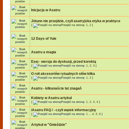
Inicjacja w Asatru
Jötunn nie przejdzie, czyli asatryjska etyka w praktyce
[
Przejdź na stronę:
1
,
2
]
12 Days of Yule
Asatru a magia
Esej - wersja do dyskusji, przed korektą
[
Przejdź na stronę:
1
,
2
,
3
]
O roli akcesoriów rytualnych słów kilka
[
Przejdź na stronę:
1
,
2
]
Asatru - kilkanaście lat znagań
Kobiety w Asatru artykuł
[
Przejdź na stronę:
1
,
2
,
3
,
4
]
/Asatru FAQ / - czyli wątek informacyjny
[
Przejdź na stronę:
1
...
4
,
5
,
6
]
Artykuł w "Gnieździe"