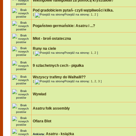
Wikingowie nawigowali za pomocą kryształów?
Pod gradobiciem pytań- czyli wątpliwości kilka.
[
Przejdź na stronę:
1
,
2
]
Pogaństwo germańskie: Asatru i ...?
Młot - broń ostateczna
Runy na ciele
[
Przejdź na stronę:
1
,
2
]
9 szlachetnych cech - pigułka
Wszyscy trafimy do Walhalli??
[
Przejdź na stronę:
1
,
2
,
3
]
Wywiad
Asatru folk assembly
Ofiara Blot
Asatru - książka
Ankieta: