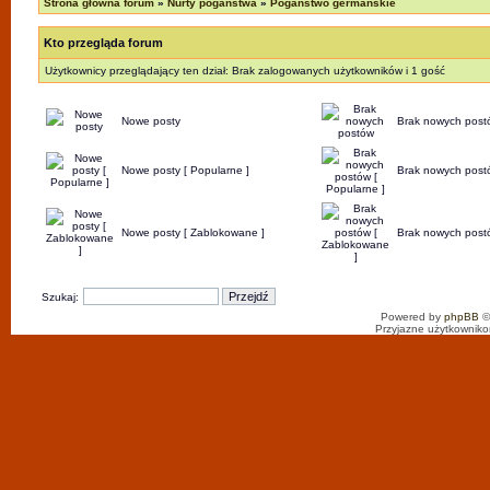
Strona główna forum
»
Nurty pogaństwa
»
Pogaństwo germańskie
Kto przegląda forum
Użytkownicy przeglądający ten dział: Brak zalogowanych użytkowników i 1 gość
Nowe posty
Brak nowych post
Nowe posty [ Popularne ]
Brak nowych postó
Nowe posty [ Zablokowane ]
Brak nowych post
Szukaj:
Powered by
phpBB
©
Przyjazne użytkowniko