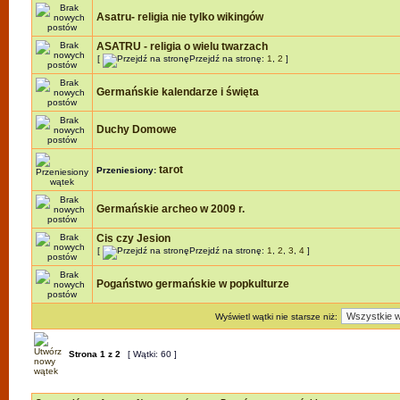
Asatru- religia nie tylko wikingów
ASATRU - religia o wielu twarzach
[
Przejdź na stronę:
1
,
2
]
Germańskie kalendarze i święta
Duchy Domowe
tarot
Przeniesiony:
Germańskie archeo w 2009 r.
Cis czy Jesion
[
Przejdź na stronę:
1
,
2
,
3
,
4
]
Pogaństwo germańskie w popkulturze
Wyświetl wątki nie starsze niż:
Strona
1
z
2
[ Wątki: 60 ]