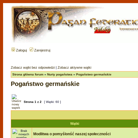
Zaloguj
Zarejestruj
Zobacz wątki bez odpowiedzi
|
Zobacz aktywne wątki
Strona główna forum
»
Nurty pogaństwa
»
Pogaństwo germańskie
Pogaństwo germańskie
Strona
1
z
2
[ Wątki: 60 ]
Wątki
Modlitwa o pomyślonść naszej społeczności