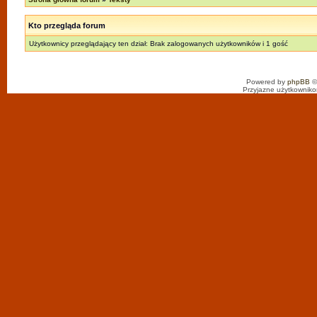
Kto przegląda forum
Użytkownicy przeglądający ten dział: Brak zalogowanych użytkowników i 1 gość
Powered by
phpBB
©
Przyjazne użytkowniko