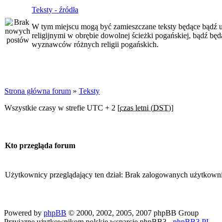
Teksty - źródła
W tym miejscu mogą być zamieszczane teksty będące bądź 
religijnymi w obrębie dowolnej ścieżki pogańskiej, bądź 
wyznawców różnych religii pogańskich.
Strona główna forum
»
Teksty
Wszystkie czasy w strefie UTC + 2 [
czas letni (DST)
]
Kto przegląda forum
Użytkownicy przeglądający ten dział: Brak zalogowanych użytkown
Powered by
phpBB
© 2000, 2002, 2005, 2007 phpBB Group
Przyjazne użytkownikom polskie wsparcie phpBB3 -
phpBB3.PL