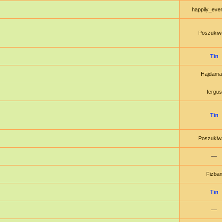
happily_ever
Poszukiw
Tin
Hajdama
fergus
Tin
Poszukiw
---
Fizba
Tin
---