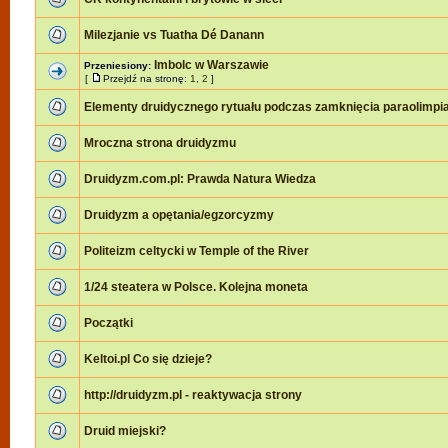
Milezjanie vs Tuatha Dé Danann
Imbolc w Warszawie
Przeniesiony:
[
Przejdź na stronę:
1
,
2
]
Elementy druidycznego rytuału podczas zamknięcia paraolimpi
Mroczna strona druidyzmu
Druidyzm.com.pl: Prawda Natura Wiedza
Druidyzm a opętania/egzorcyzmy
Politeizm celtycki w Temple of the River
1/24 steatera w Polsce. Kolejna moneta
Początki
Keltoi.pl Co się dzieje?
http://druidyzm.pl - reaktywacja strony
Druid miejski?