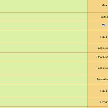
Mea
ashira
Tin
Fizba
Poszukiw
Poszukiw
Poszukiw
Poszukiw
Fizba
Fizba