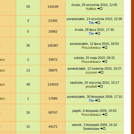
środa, 29 września 2010, 12:05
55
143149
Kallisto
poniedziałek, 13 września 2010, 22:09
3
21392
Tin
środa, 28 lipca 2010, 17:30
0
16662
Tin
poniedziałek, 12 lipca 2010, 18:54
n
35
105387
Poszukiwacz
sobota, 15 maja 2010, 09:31
acz
2
19972
Poszukiwacz
poniedziałek, 12 kwietnia 2010, 19:27
acz
13
39875
szymon
niedziela, 24 stycznia 2010, 15:17
acz
48
124010
jezebell
poniedziałek, 30 listopada 2009, 17:10
acz
1
17685
Tin
piątek, 6 listopada 2009, 19:53
n
26
68747
Poszukiwacz
wtorek, 3 listopada 2009, 16:16
n
15
44171
Swietoslaw