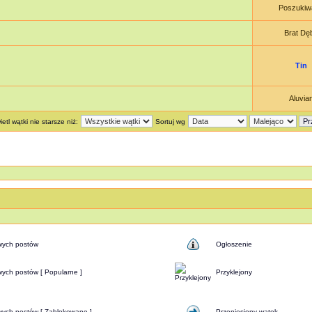
Poszukiw
Brat Dę
Tin
Aluvia
etl wątki nie starsze niż:
Sortuj wg
wych postów
Ogłoszenie
ych postów [ Popularne ]
Przyklejony
wych postów [ Zablokowane ]
Przeniesiony wątek