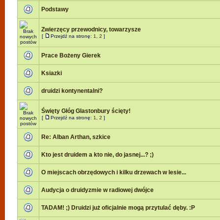
Podstawy
Zwierzęcy przewodnicy, towarzysze
[
Przejdź na stronę:
1
,
2
]
Prace Bożeny Gierek
Ksiazki
druidzi kontynentalni?
Święty Głóg Glastonbury ścięty!
[
Przejdź na stronę:
1
,
2
]
Re: Alban Arthan, szkice
Kto jest druidem a kto nie, do jasnej...? ;)
O miejscach obrzędowych i kilku drzewach w lesie...
Audycja o druidyzmie w radiowej dwójce
TADAM! ;) Druidzi już oficjalnie mogą przytulać dęby. :P