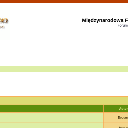
Międzynarodowa F
Forum
Auto
Bogumi
fergus