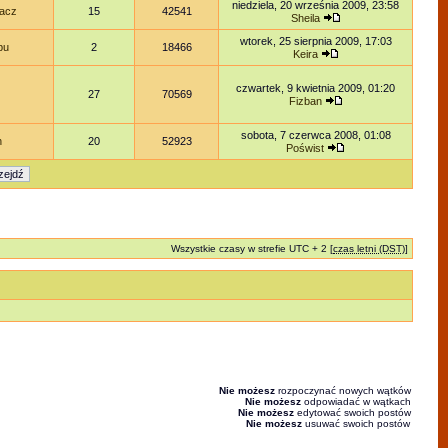
niedziela, 20 września 2009, 23:58
acz
15
42541
Sheila
wtorek, 25 sierpnia 2009, 17:03
bu
2
18466
Keira
czwartek, 9 kwietnia 2009, 01:20
27
70569
Fizban
sobota, 7 czerwca 2008, 01:08
n
20
52923
Poświst
Wszystkie czasy w strefie UTC + 2 [
czas letni (DST)
]
Nie możesz
rozpoczynać nowych wątków
Nie możesz
odpowiadać w wątkach
Nie możesz
edytować swoich postów
Nie możesz
usuwać swoich postów