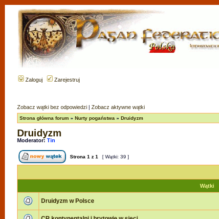
Zaloguj
Zarejestruj
Zobacz wątki bez odpowiedzi
|
Zobacz aktywne wątki
Strona główna forum
»
Nurty pogaństwa
»
Druidyzm
Druidyzm
Moderator:
Tin
Strona
1
z
1
[ Wątki: 39 ]
Wątki
Druidyzm w Polsce
CR kontynentalni i brytowie w sieci