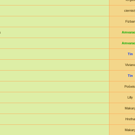
ciernist
Fizba
a
Amvarad
Amvarad
Tin
Vivian
Tin
Poświs
Lilly
Makar
Hrefn
Makar