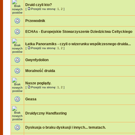
Druid czyli kto?
[
Przejdź na stronę:
1
,
2
]
Przewodnik
ECHAs - Europejskie Stowarzyszenie Dziedzictwa Celtyckiego
Łatka Panoramiks - czyli o wizerunku współczesnego druida...
[
Przejdź na stronę:
1
,
2
]
Gwynfydolion
Moralność druida
Nasze poglądy.
[
Przejdź na stronę:
1
,
2
]
Geasa
Druidyczny Handfasting
Dyskusja o braku dyskusji i innych... tematach.