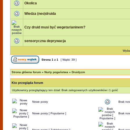
Okolica
Wiedza (neo)druida
Czy druid musi być wegetarianinem?
sensoryczna deprywacja
Wyświ
Strona
1
z
1
[ Wątki: 39 ]
Strona główna forum
»
Nurty pogaństwa
»
Druidyzm
Kto przegląda forum
Użytkownicy przeglądający ten dział: Brak zalogowanych użytkowników i 1 gość
Nowe posty
Brak no
Nowe posty [ Popularne ]
Brak now
Nowe posty [ Zablokowane ]
Brak no