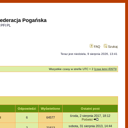
ederacja Pogańska
 PFI PL
FAQ
Szukaj
Teraz jest niedziela, 9 sierpnia 2026, 13:41
Wszystkie czasy w strefie UTC + 2 [
czas letni (DST)
]
r
Odpowiedzi
Wyświetlone
Ostatni post
środa, 2 sierpnia 2017, 18:12
l
6
64577
Poświst
sobota, 31 sierpnia 2013, 14:44
2
21613