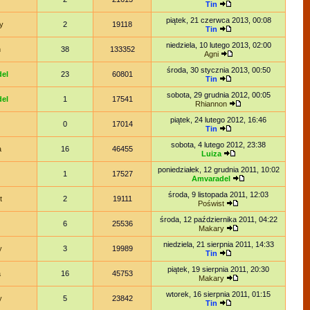
Tin
piątek, 21 czerwca 2013, 00:08
y
2
19118
Tin
niedziela, 10 lutego 2013, 02:00
n
38
133352
Agni
środa, 30 stycznia 2013, 00:50
el
23
60801
Tin
sobota, 29 grudnia 2012, 00:05
el
1
17541
Rhiannon
piątek, 24 lutego 2012, 16:46
0
17014
Tin
sobota, 4 lutego 2012, 23:38
a
16
46455
Luiza
poniedziałek, 12 grudnia 2011, 10:02
1
17527
Amvaradel
środa, 9 listopada 2011, 12:03
t
2
19111
Poświst
środa, 12 października 2011, 04:22
6
25536
Makary
niedziela, 21 sierpnia 2011, 14:33
y
3
19989
Tin
piątek, 19 sierpnia 2011, 20:30
a
16
45753
Makary
wtorek, 16 sierpnia 2011, 01:15
y
5
23842
Tin