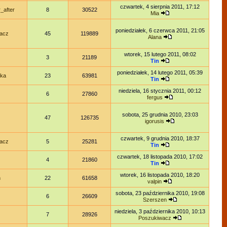
czwartek, 4 sierpnia 2011, 17:12
_after
8
30522
Mia
poniedziałek, 6 czerwca 2011, 21:05
acz
45
119889
Alana
wtorek, 15 lutego 2011, 08:02
3
21189
Tin
poniedziałek, 14 lutego 2011, 05:39
ka
23
63981
Tin
niedziela, 16 stycznia 2011, 00:12
6
27860
fergus
sobota, 25 grudnia 2010, 23:03
47
126735
igorusis
czwartek, 9 grudnia 2010, 18:37
acz
5
25281
Tin
czwartek, 18 listopada 2010, 17:02
4
21860
Tin
wtorek, 16 listopada 2010, 18:20
n
22
61658
valpin
sobota, 23 października 2010, 19:08
6
26609
Szerszen
niedziela, 3 października 2010, 10:13
7
28926
Poszukiwacz