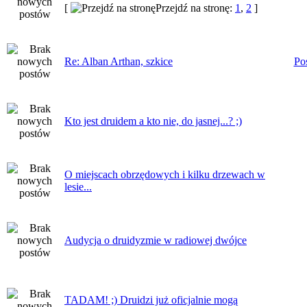
[
Przejdź na stronę:
1
,
2
]
Re: Alban Arthan, szkice
Po
Kto jest druidem a kto nie, do jasnej...? ;)
O miejscach obrzędowych i kilku drzewach w
lesie...
Audycja o druidyzmie w radiowej dwójce
TADAM! ;) Druidzi już oficjalnie mogą