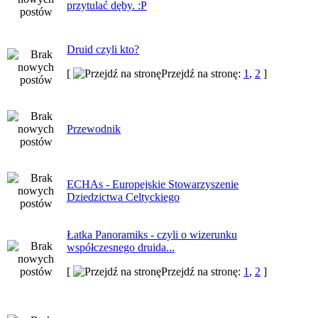
przytulać dęby. :P
Druid czyli kto?
[
Przejdź na stronę:
1
,
2
]
Przewodnik
ECHAs - Europejskie Stowarzyszenie
Dziedzictwa Celtyckiego
Łatka Panoramiks - czyli o wizerunku
współczesnego druida...
[
Przejdź na stronę:
1
,
2
]