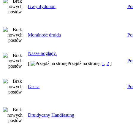
Gwynfydolion
Po
Moralność druida
Po
Nasze poglądy.
Po
[
Przejdź na stronę:
1
,
2
]
Geasa
Po
Druidyczny Handfasting