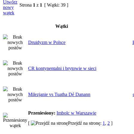
Strona
1
z
1
[ Wątki: 39 ]
Wątki
Druidyzm w Polsce
CR kontynentalni i brytowie w sieci
Milezjanie vs Tuatha Dé Danann
Przeniesiony:
Imbolc w Warszawie
[
Przejdź na stronę:
1
,
2
]