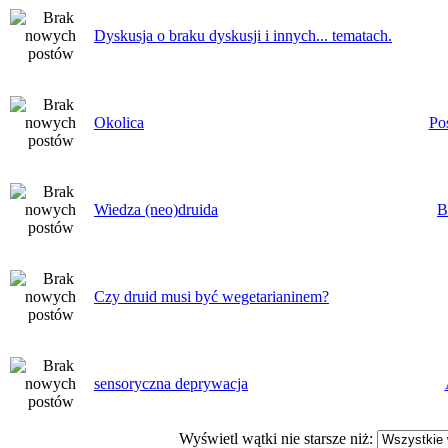
Dyskusja o braku dyskusji i innych... tematach.
Okolica
Po
Wiedza (neo)druida
B
Czy druid musi być wegetarianinem?
sensoryczna deprywacja
Wyświetl wątki nie starsze niż: