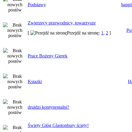
Podstawy
happi
Zwierzęcy przewodnicy, towarzysze
Po
[
Przejdź na stronę:
1
,
2
]
Prace Bożeny Gierek
Ksiazki
H
druidzi kontynentalni?
Święty Głóg Glastonbury ścięty!