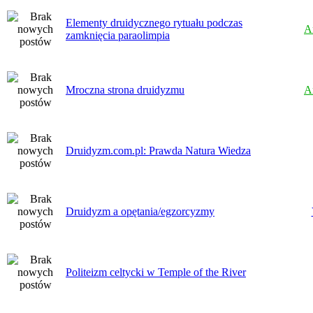
Elementy druidycznego rytuału podczas
A
zamknięcia paraolimpia
Mroczna strona druidyzmu
A
Druidyzm.com.pl: Prawda Natura Wiedza
Druidyzm a opętania/egzorcyzmy
Politeizm celtycki w Temple of the River