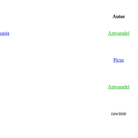
Autor
kusja
Amvaradel
Picus
Amvaradel
rawimir