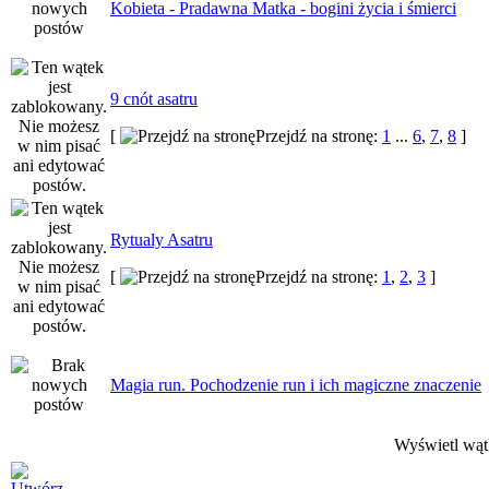
Kobieta - Pradawna Matka - bogini życia i śmierci
9 cnót asatru
[
Przejdź na stronę:
1
...
6
,
7
,
8
]
Rytualy Asatru
[
Przejdź na stronę:
1
,
2
,
3
]
Magia run. Pochodzenie run i ich magiczne znaczenie
Wyświetl wątk