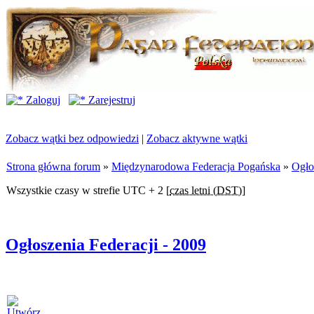
Zaloguj
Zarejestruj
Zobacz wątki bez odpowiedzi
|
Zobacz aktywne wątki
Strona główna forum
»
Międzynarodowa Federacja Pogańska
»
Ogło
Wszystkie czasy w strefie UTC + 2 [
czas letni (DST)
]
Ogłoszenia Federacji - 2009