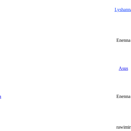
Lyshann
Enenna
Asus
a
Enenna
rawimir