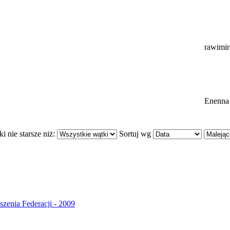
rawimir
Enenna
i nie starsze niż:
Sortuj wg
szenia Federacji - 2009