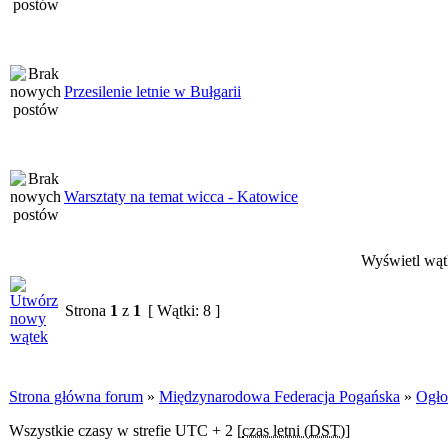
Przesilenie letnie w Bułgarii
Warsztaty na temat wicca - Katowice
Wyświetl wątk
Strona
1
z
1
[ Wątki: 8 ]
Strona główna forum
»
Międzynarodowa Federacja Pogańska
»
Ogło
Wszystkie czasy w strefie UTC + 2 [
czas letni (DST)
]