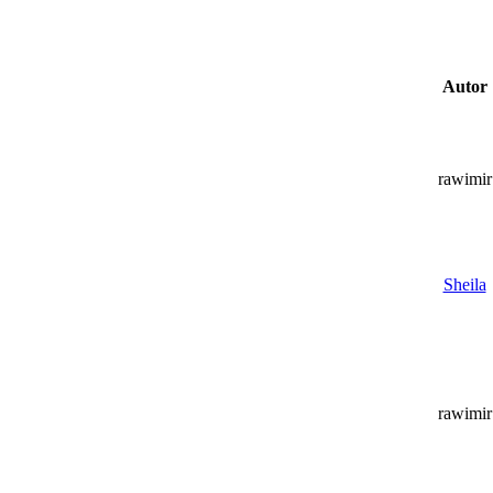
Autor
rawimir
Sheila
rawimir