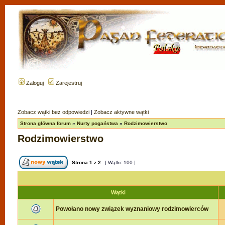
Zaloguj
Zarejestruj
Zobacz wątki bez odpowiedzi
|
Zobacz aktywne wątki
Strona główna forum
»
Nurty pogaństwa
»
Rodzimowierstwo
Rodzimowierstwo
Strona
1
z
2
[ Wątki: 100 ]
Wątki
Powołano nowy związek wyznaniowy rodzimowierców