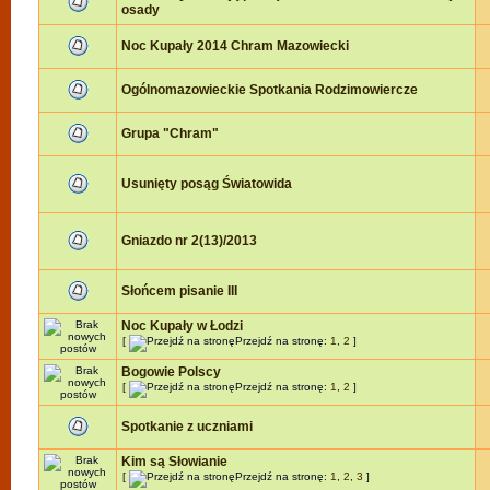
osady
Noc Kupały 2014 Chram Mazowiecki
Ogólnomazowieckie Spotkania Rodzimowiercze
Grupa "Chram"
Usunięty posąg Światowida
Gniazdo nr 2(13)/2013
Słońcem pisanie III
Noc Kupały w Łodzi
[
Przejdź na stronę:
1
,
2
]
Bogowie Polscy
[
Przejdź na stronę:
1
,
2
]
Spotkanie z uczniami
Kim są Słowianie
[
Przejdź na stronę:
1
,
2
,
3
]