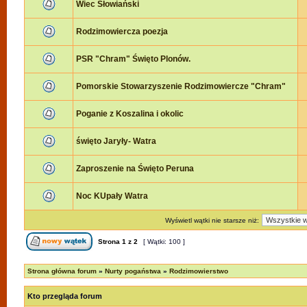
Wiec Słowiański
Rodzimowiercza poezja
PSR "Chram" Święto Plonów.
Pomorskie Stowarzyszenie Rodzimowiercze "Chram"
Poganie z Koszalina i okolic
święto Jaryły- Watra
Zaproszenie na Święto Peruna
Noc KUpały Watra
Wyświetl wątki nie starsze niż:
Strona
1
z
2
[ Wątki: 100 ]
Strona główna forum
»
Nurty pogaństwa
»
Rodzimowierstwo
Kto przegląda forum