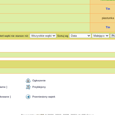
Tin
piastunka
Tin
etl wątki nie starsze niż:
Sortuj wg
Ogłoszenie
arne ]
Przyklejony
okowane ]
Przeniesiony wątek