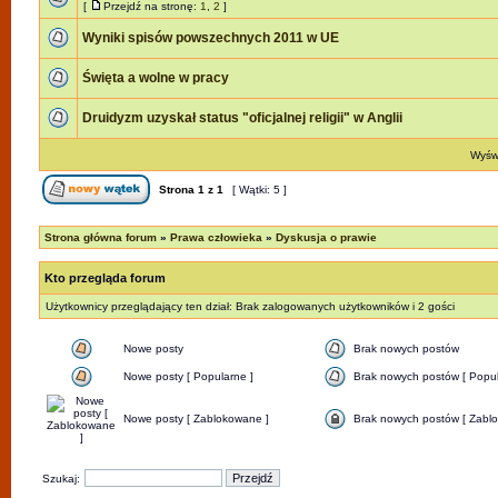
[
Przejdź na stronę:
1
,
2
]
Wyniki spisów powszechnych 2011 w UE
Święta a wolne w pracy
Druidyzm uzyskał status "oficjalnej religii" w Anglii
Wyświ
Strona
1
z
1
[ Wątki: 5 ]
Strona główna forum
»
Prawa człowieka
»
Dyskusja o prawie
Kto przegląda forum
Użytkownicy przeglądający ten dział: Brak zalogowanych użytkowników i 2 gości
Nowe posty
Brak nowych postów
Nowe posty [ Popularne ]
Brak nowych postów [ Popul
Nowe posty [ Zablokowane ]
Brak nowych postów [ Zabl
Szukaj: