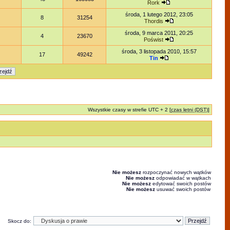
Rork
środa, 1 lutego 2012, 23:05
8
31254
Thordis
środa, 9 marca 2011, 20:25
4
23670
Poświst
środa, 3 listopada 2010, 15:57
17
49242
Tin
Wszystkie czasy w strefie UTC + 2 [
czas letni (DST)
]
Nie możesz
rozpoczynać nowych wątków
Nie możesz
odpowiadać w wątkach
Nie możesz
edytować swoich postów
Nie możesz
usuwać swoich postów
Skocz do: