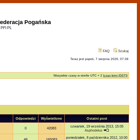
ederacja Pogańska
 PFI PL
FAQ
Szukaj
Teraz jest piątek, 7 sierpnia 2026, 07:39
Wszystkie czasy w strefie UTC + 2 [
czas letni (DST)
]
Odpowiedzi
Wyświetlone
Ostatni post
czwartek, 19 września 2013, 15:05
s
0
42083
Asphodelus
poniedziałek, 8 października 2012, 10:00
48
165083