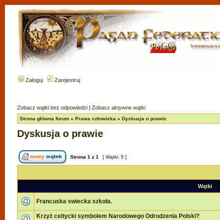
Zaloguj
Zarejestruj
Zobacz wątki bez odpowiedzi
|
Zobacz aktywne wątki
Strona główna forum
»
Prawa człowieka
»
Dyskusja o prawie
Dyskusja o prawie
Strona
1
z
1
[ Wątki: 5 ]
Wątki
Francuska swiecka szkoła.
Krzyż celtycki symbolem Narodowego Odrodzenia Polski?