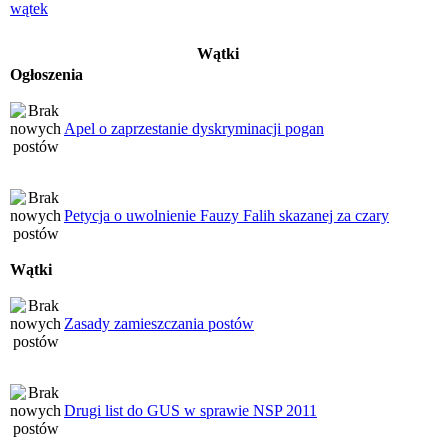
Wątki
Ogłoszenia
Apel o zaprzestanie dyskryminacji pogan
Petycja o uwolnienie Fauzy Falih skazanej za czary
Wątki
Zasady zamieszczania postów
Drugi list do GUS w sprawie NSP 2011