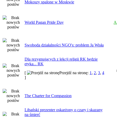
Mokoszy spalone w Moskwie
World Pagan Pride Day
A
Swoboda działalności NGO's: problem Ja Wisła
Dla rezygnujących z lekcji religii RK będzie
etyka... RK
[
Przejdź na stronę:
1
,
2
,
3
,
4
]
The Charter for Compassion
Libański prezenter oskarżony o czary i skazany
na śmierć