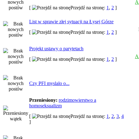
A
[
Przejdź na stronę:
1
,
2
]
List w sprawie złej sytuacji na Łysej Górze
[
Przejdź na stronę:
1
,
2
]
Projekt ustawy o parytetach
A
[
Przejdź na stronę:
1
,
2
]
Czy PFI myslalo o...
Przeniesiony:
rodzimowierstwo a
homoseksualizm
[
Przejdź na stronę:
1
,
2
,
3
,
4
]