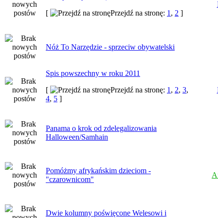
[
Przejdź na stronę:
1
,
2
]
Nóż To Narzędzie - sprzeciw obywatelski
Spis powszechny w roku 2011
[
Przejdź na stronę:
1
,
2
,
3
,
4
,
5
]
Panama o krok od zdelegalizowania
Halloween/Samhain
Pomóżmy afrykańskim dzieciom -
A
"czarownicom"
Dwie kolumny poświęcone Welesowi i