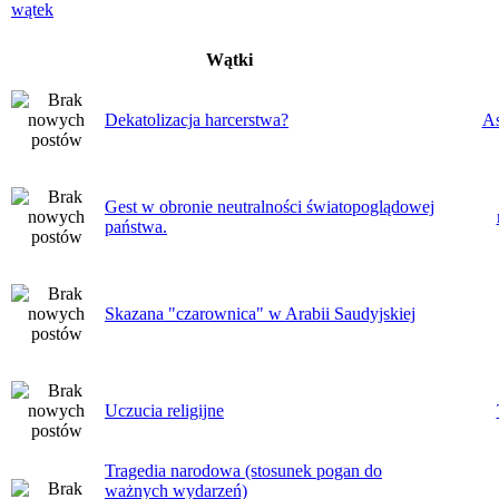
Wątki
Dekatolizacja harcerstwa?
As
Gest w obronie neutralności światopoglądowej
państwa.
Skazana "czarownica" w Arabii Saudyjskiej
Uczucia religijne
Tragedia narodowa (stosunek pogan do
ważnych wydarzeń)