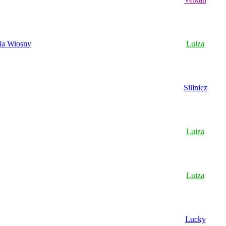
ia Wiosny
Luiza
Siliniez
Luiza
Luiza
Lucky