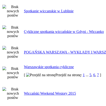
Spotkanie wiccanskie w Lublinie
Cykliczne spotkania wiccańskie w Gdyni - Wiccanko
POGAŃSKA WARSZAWA - WYKŁADY I WARS
Warszawskie spotkania cykliczne
[
Przejdź na stronę:
1
...
5
,
6
,
7
]
Wiccański Weekend Wesiory 2015