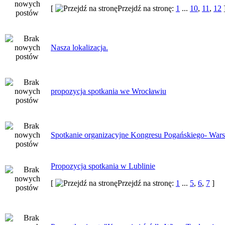
[
Przejdź na stronę:
1
...
10
,
11
,
12
Nasza lokalizacja.
propozycja spotkania we Wrocławiu
Spotkanie organizacyjne Kongresu Pogańskiego- War
Propozycja spotkania w Lublinie
[
Przejdź na stronę:
1
...
5
,
6
,
7
]