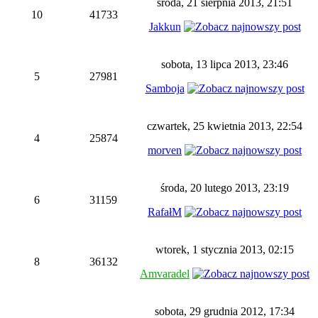
środa, 21 sierpnia 2013, 21:51
10
41733
Jakkun
sobota, 13 lipca 2013, 23:46
5
27981
Samboja
czwartek, 25 kwietnia 2013, 22:54
4
25874
morven
środa, 20 lutego 2013, 23:19
6
31159
RafałM
wtorek, 1 stycznia 2013, 02:15
8
36132
Amvaradel
sobota, 29 grudnia 2012, 17:34