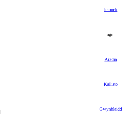
Jelonek
agni
Aradia
Kallisto
Gwynblaidd
]