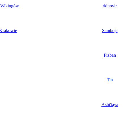
i Wikingów
ridnovir
 Krakowie
Samboja
Fizban
Tin
Ashi'taya