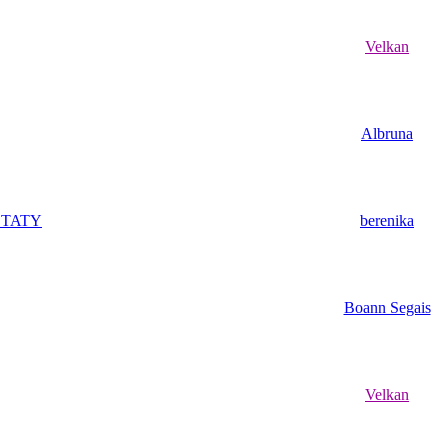
Velkan
Albruna
ZTATY
berenika
Boann Segais
Velkan