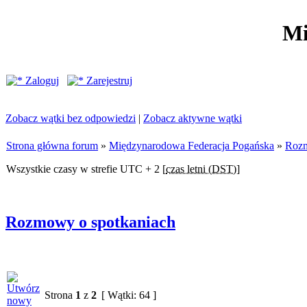
Mi
Zaloguj
Zarejestruj
Zobacz wątki bez odpowiedzi
|
Zobacz aktywne wątki
Strona główna forum
»
Międzynarodowa Federacja Pogańska
»
Rozm
Wszystkie czasy w strefie UTC + 2 [
czas letni (DST)
]
Rozmowy o spotkaniach
Strona
1
z
2
[ Wątki: 64 ]