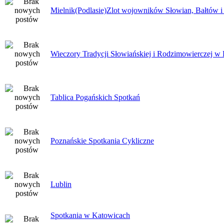
Mielnik(Podlasie)Zlot wojowników Słowian, Bałtów 
Wieczory Tradycji Słowiańskiej i Rodzimowierczej w
Tablica Pogańskich Spotkań
Poznańskie Spotkania Cykliczne
Lublin
Spotkania w Katowicach