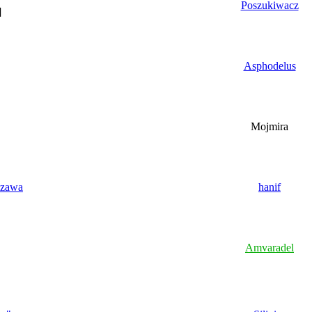
Poszukiwacz
]
Asphodelus
Mojmira
szawa
hanif
Amvaradel