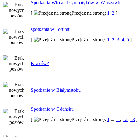
Spotkania Wiccan i sympatyków w Warszawie
[
Przejdź na stronę:
1
,
2
]
spotkania w Toruniu
[
Przejdź na stronę:
1
,
2
,
3
,
4
,
5
]
Kraków?
Spotkanie w Białymstoku
Spotkanie w Gdańsku
[
Przejdź na stronę:
1
...
11
,
12
,
13