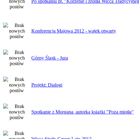
Po spotkaniu pt. "Korzenie i źródła Wicca Tradycyjne
Konferencja Majowa 2012 - wątek otwarty
Górny Śląsk - Jura
Projekt: Dialogi
Spotkanie z Morganą, autorką książki "Poza miotłą"
Wicca Study Group Lato 2012