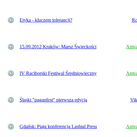
Etyka - kluczem tolerancji?
Ro
15.09.2012 Kraków: Marsz Świeckości
Amva
IV Raciborski Festiwal Średniowieczny
Amva
Śląski "paganfest" pierwsza edycja
Vik
Gdańsk: Piąta konferencja Lashtal Press
Amva