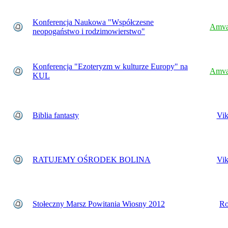
Konferencja Naukowa "Współczesne
Amva
neopogaństwo i rodzimowierstwo"
Konferencja "Ezoteryzm w kulturze Europy" na
Amva
KUL
Biblia fantasty
Vik
RATUJEMY OŚRODEK BOLINA
Vik
Stołeczny Marsz Powitania Wiosny 2012
Ro