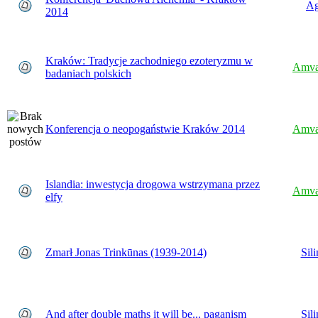
Ag
2014
Kraków: Tradycje zachodniego ezoteryzmu w
Amva
badaniach polskich
Konferencja o neopogaństwie Kraków 2014
Amva
Islandia: inwestycja drogowa wstrzymana przez
Amva
elfy
Zmarł Jonas Trinkūnas (1939-2014)
Sili
And after double maths it will be... paganism
Sili