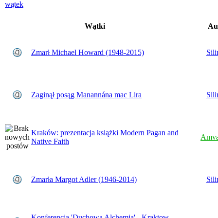
Wątki
Au
Zmarł Michael Howard (1948-2015)
Sili
Zaginął posąg Manannána mac Lira
Sili
Kraków: prezentacja książki Modern Pagan and
Amva
Native Faith
Zmarła Margot Adler (1946-2014)
Sili
Konferencja 'Duchowa Alchemia' - Kraktow