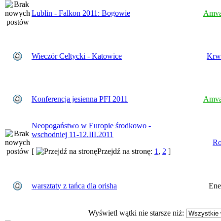
Lublin - Falkon 2011: Bogowie
Amva
Wieczór Celtycki - Katowice
Krw
Konferencja jesienna PFI 2011
Amva
Neopogaństwo w Europie środkowo -
wschodniej 11-12.III.2011
Ro
[
Przejdź na stronę:
1
,
2
]
warsztaty z tańca dla orisha
Ene
Wyświetl wątki nie starsze niż: