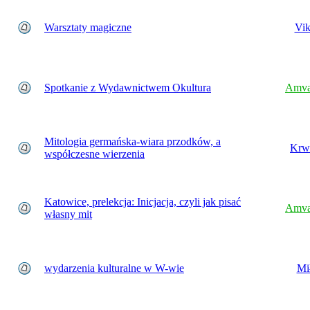
Warsztaty magiczne
Vik
Spotkanie z Wydawnictwem Okultura
Amva
Mitologia germańska-wiara przodków, a
Krw
współczesne wierzenia
Katowice, prelekcja: Inicjacja, czyli jak pisać
Amva
własny mit
wydarzenia kulturalne w W-wie
Mi