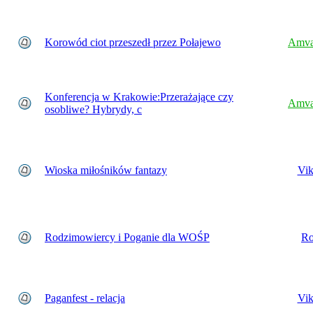
Korowód ciot przeszedł przez Połajewo
Amva
Konferencja w Krakowie:Przerażające czy
Amva
osobliwe? Hybrydy, c
Wioska miłośników fantazy
Vik
Rodzimowiercy i Poganie dla WOŚP
Ro
Paganfest - relacja
Vik