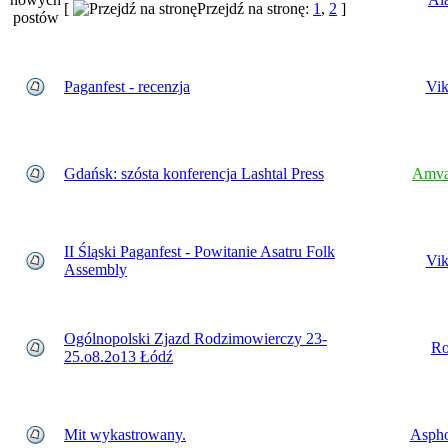
[
Przejdź na stronę:
1
,
2
]
Paganfest - recenzja
Vik
Gdańsk: szósta konferencja Lashtal Press
Amva
II Śląski Paganfest - Powitanie Asatru Folk
Vik
Assembly
Ogólnopolski Zjazd Rodzimowierczy 23-
Ro
25.o8.2o13 Łódź
Mit wykastrowany.
Aspho