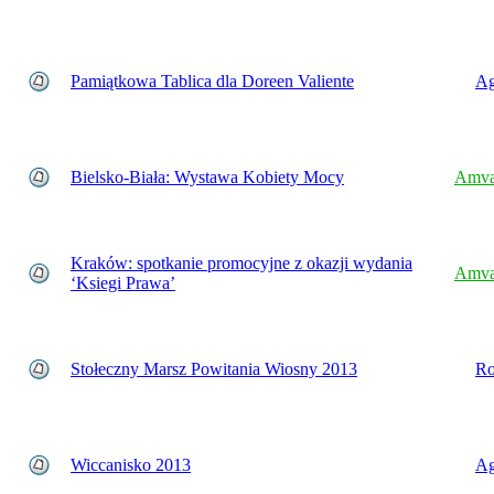
Pamiątkowa Tablica dla Doreen Valiente
Ag
Bielsko-Biała: Wystawa Kobiety Mocy
Amva
Kraków: spotkanie promocyjne z okazji wydania
Amva
‘Ksiegi Prawa’
Stołeczny Marsz Powitania Wiosny 2013
Ro
Wiccanisko 2013
Ag