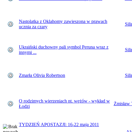
Nastolatka z Oklahomy zawieszona w prawach
Sili
ucznia za czary
Ukraiński duchowny pali symbol Peruna wraz z
Sili
innymi ...
Zmarła Olivia Robertson
Sili
O rodzimych wierzeniach nt. wężów - wykład w
Żmisław 
Łodzi
TYDZIEŃ APOSTAZJI: 16-22 maja 2011
Al