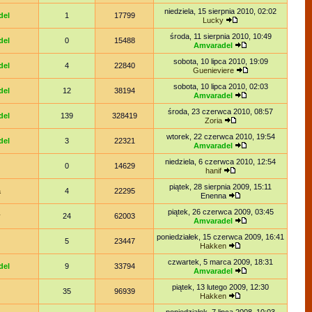
niedziela, 15 sierpnia 2010, 02:02
del
1
17799
Lucky
środa, 11 sierpnia 2010, 10:49
del
0
15488
Amvaradel
sobota, 10 lipca 2010, 19:09
del
4
22840
Guenieviere
sobota, 10 lipca 2010, 02:03
del
12
38194
Amvaradel
środa, 23 czerwca 2010, 08:57
del
139
328419
Zoria
wtorek, 22 czerwca 2010, 19:54
del
3
22321
Amvaradel
niedziela, 6 czerwca 2010, 12:54
0
14629
hanif
piątek, 28 sierpnia 2009, 15:11
a
4
22295
Enenna
piątek, 26 czerwca 2009, 03:45
y
24
62003
Amvaradel
poniedziałek, 15 czerwca 2009, 16:41
5
23447
Hakken
czwartek, 5 marca 2009, 18:31
del
9
33794
Amvaradel
piątek, 13 lutego 2009, 12:30
35
96939
Hakken