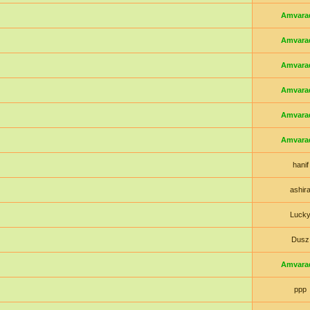
Amvara
Amvara
Amvara
Amvara
Amvara
Amvara
hanif
ashir
Luck
Dusz
Amvara
ppp