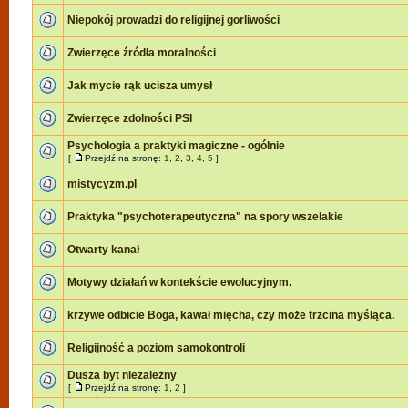
Niepokój prowadzi do religijnej gorliwości
Zwierzęce źródła moralności
Jak mycie rąk ucisza umysł
Zwierzęce zdolności PSI
Psychologia a praktyki magiczne - ogólnie
[
Przejdź na stronę:
1
,
2
,
3
,
4
,
5
]
mistycyzm.pl
Praktyka "psychoterapeutyczna" na spory wszelakie
Otwarty kanał
Motywy działań w kontekście ewolucyjnym.
krzywe odbicie Boga, kawał mięcha, czy może trzcina myśląca.
Religijność a poziom samokontroli
Dusza byt niezależny
[
Przejdź na stronę:
1
,
2
]