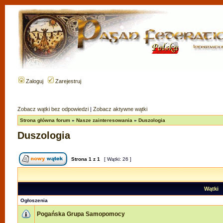
Zaloguj
Zarejestruj
Zobacz wątki bez odpowiedzi
|
Zobacz aktywne wątki
Strona główna forum
»
Nasze zainteresowania
»
Duszologia
Duszologia
Strona
1
z
1
[ Wątki: 26 ]
Wątki
Ogłoszenia
Pogańska Grupa Samopomocy