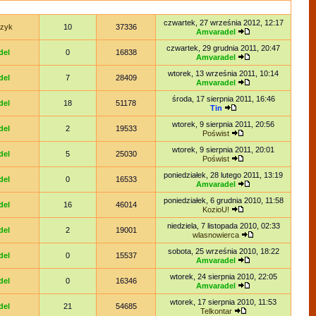
czwartek, 27 września 2012, 12:17
czyk
10
37336
Amvaradel
czwartek, 29 grudnia 2011, 20:47
del
0
16838
Amvaradel
wtorek, 13 września 2011, 10:14
del
7
28409
Amvaradel
środa, 17 sierpnia 2011, 16:46
del
18
51178
Tin
wtorek, 9 sierpnia 2011, 20:56
del
2
19533
Poświst
wtorek, 9 sierpnia 2011, 20:01
del
5
25030
Poświst
poniedziałek, 28 lutego 2011, 13:19
del
0
16533
Amvaradel
poniedziałek, 6 grudnia 2010, 11:58
del
16
46014
KozioU!
niedziela, 7 listopada 2010, 02:33
del
2
19001
wlasnowierca
sobota, 25 września 2010, 18:22
del
0
15537
Amvaradel
wtorek, 24 sierpnia 2010, 22:05
del
0
16346
Amvaradel
wtorek, 17 sierpnia 2010, 11:53
del
21
54685
Telkontar