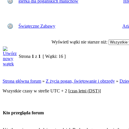
gierka dla pogańskich maluchów
Hr
Świąteczne Zabawy
Ari
Wyświetl wątki nie starsze niż:
Strona
1
z
1
[ Wątki: 16 ]
Strona główna forum
»
Z życia pogan, świętowanie i obrzędy
»
Dzie
Wszystkie czasy w strefie UTC + 2 [
czas letni (DST)
]
Kto przegląda forum