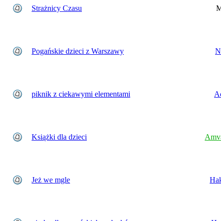
Strażnicy Czasu
M
Pogańskie dzieci z Warszawy
N
piknik z ciekawymi elementami
Ad
Książki dla dzieci
Amva
Jeż we mgle
Ha