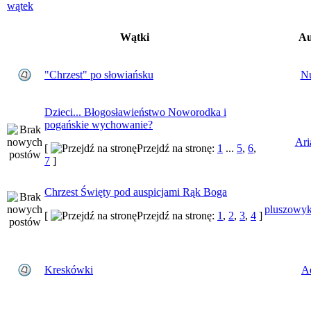
Wątki
Au
"Chrzest" po słowiańsku
Nu
Dzieci... Błogosławieństwo Noworodka i
pogańskie wychowanie?
Ari
[
Przejdź na stronę:
1
...
5
,
6
,
7
]
Chrzest Święty pod auspicjami Rąk Boga
pluszowyk
[
Przejdź na stronę:
1
,
2
,
3
,
4
]
Kreskówki
Ad