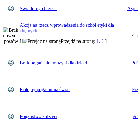
Świadomy chrzest.
Asph
Akcja na rzecz wprowadzenia do szkół etyki dla
chętnych
En
[
Przejdź na stronę:
1
,
2
]
Brak pogańskiej muzyki dla dzieci
Poś
Kolejny poganin na świat
Fi
Poganstwo a dzieci
Al