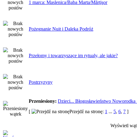
1 marca: Maslenica/Baba Marta/Mărţişor
Pożegnanie Nuit i Daleka Podróż
Przełomy i towarzyszące im rytualy, ale jakie?
Postrzyzyny
Przeniesiony:
Dzieci... Błogosławieństwo Noworodka
[
Przejdź na stronę:
1
...
5
,
6
,
7
]
Wyświetl wątk