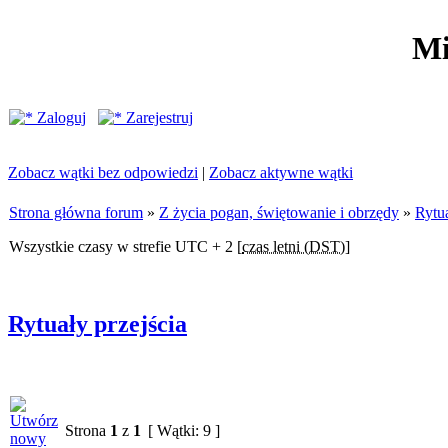
Mi
Zaloguj
Zarejestruj
Zobacz wątki bez odpowiedzi
|
Zobacz aktywne wątki
Strona główna forum
»
Z życia pogan, świętowanie i obrzędy
»
Rytua
Wszystkie czasy w strefie UTC + 2 [
czas letni (DST)
]
Rytuały przejścia
Strona
1
z
1
[ Wątki: 9 ]