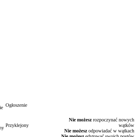
Ogłoszenie
Nie możesz
rozpoczynać nowych
Przyklejony
wątków
Nie możesz
odpowiadać w wątkach
Nie możesz
edytować swoich postów