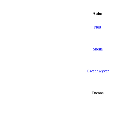
Autor
Nuit
Sheila
Gwenhwyvar
Enenna