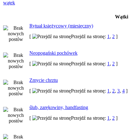
Wątki
Rytuał księżycowy (miesięczny)
[
Przejdź na stronę:
1
,
2
]
Neopogański pochówek
[
Przejdź na stronę:
1
,
2
]
Zmycie chrztu
[
Przejdź na stronę:
1
,
2
,
3
,
4
]
ślub, zarękowiny, handfasting
[
Przejdź na stronę:
1
,
2
]